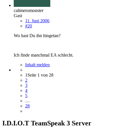
calimeromonster
Gast
11. Juni 2006
#20
Wo hast Du ihn hingetan?
Ich finde manchmal EA schlecht.
Inhalt melden
1
Seite 1 von 28
2
3
4
5
…
28
I.D.I.O.T TeamSpeak 3 Server