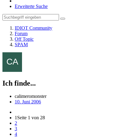
Erweiterte Suche
IDIOT Community
Forum
Off Topic
SPAM
Ich finde...
calimeromonster
10. Juni 2006
1
Seite 1 von 28
2
3
4