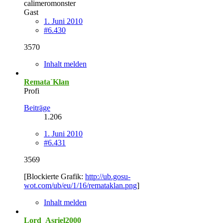
calimeromonster
Gast
1. Juni 2010
#6.430
3570
Inhalt melden
Remata`Klan
Profi
Beiträge
1.206
1. Juni 2010
#6.431
3569
[Blockierte Grafik:
http://ub.gosu-
wot.com/ub/eu/1/16/remataklan.png
]
Inhalt melden
Lord_Asriel2000