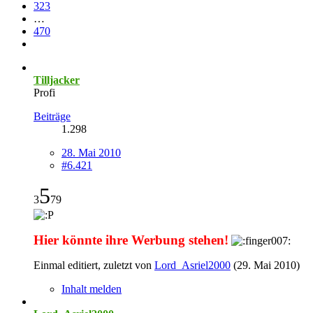
323
…
470
Tilljacker
Profi
Beiträge
1.298
28. Mai 2010
#6.421
5
3
79
Hier könnte ihre Werbung stehen!
Einmal editiert, zuletzt von
Lord_Asriel2000
(
29. Mai 2010
)
Inhalt melden