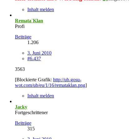
Inhalt melden
Remata`Klan
Profi
Beiträge
1.206
3. Juni 2010
#6.437
3563
[Blockierte Grafik:
http://ub.gosu-
wot.com/ub/eu/1/16/remataklan.png
]
Inhalt melden
Jacky
Fortgeschrittener
Beiträge
315