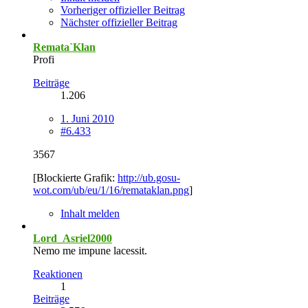
Vorheriger offizieller Beitrag
Nächster offizieller Beitrag
Remata`Klan
Profi
Beiträge
1.206
1. Juni 2010
#6.433
3567
[Blockierte Grafik:
http://ub.gosu-
wot.com/ub/eu/1/16/remataklan.png
]
Inhalt melden
Lord_Asriel2000
Nemo me impune lacessit.
Reaktionen
1
Beiträge