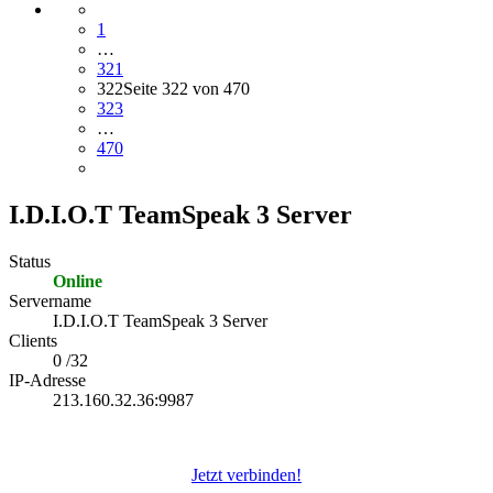
1
…
321
322
Seite 322 von 470
323
…
470
I.D.I.O.T TeamSpeak 3 Server
Status
Online
Servername
I.D.I.O.T TeamSpeak 3 Server
Clients
0 /32
IP-Adresse
213.160.32.36:9987
Jetzt verbinden!