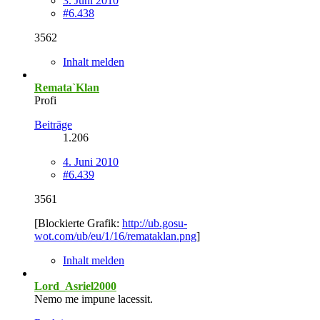
3. Juni 2010
#6.438
3562
Inhalt melden
Remata`Klan
Profi
Beiträge
1.206
4. Juni 2010
#6.439
3561
[Blockierte Grafik:
http://ub.gosu-
wot.com/ub/eu/1/16/remataklan.png
]
Inhalt melden
Lord_Asriel2000
Nemo me impune lacessit.