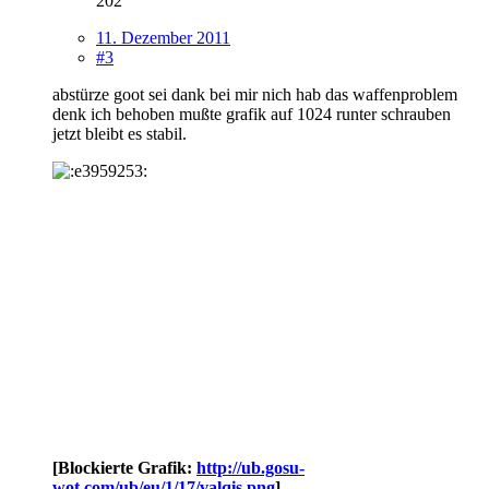
202
11. Dezember 2011
#3
abstürze goot sei dank bei mir nich hab das waffenproblem
denk ich behoben mußte grafik auf 1024 runter schrauben
jetzt bleibt es stabil.
[Blockierte Grafik:
http://ub.gosu-
wot.com/ub/eu/1/17/valqis.png
]