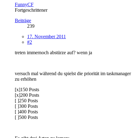
FunnyCF
Fortgeschrittener
Beiträge
239
17. November 2011
#2
treten immernoch abstürze auf? wenn ja
versuch mal während du spielst die priorität im taskmanager
zu erhöhen
[x]150 Posts
[x]200 Posts
[ ]250 Posts
[ ]300 Posts
[ ]400 Posts
[ ]500 Posts