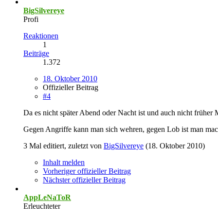
BigSilvereye
Profi
Reaktionen
1
Beiträge
1.372
18. Oktober 2010
Offizieller Beitrag
#4
Da es nicht später Abend oder Nacht ist und auch nicht früher 
Gegen Angriffe kann man sich wehren, gegen Lob ist man mac
3 Mal editiert, zuletzt von
BigSilvereye
(
18. Oktober 2010
)
Inhalt melden
Vorheriger offizieller Beitrag
Nächster offizieller Beitrag
AppLeNaToR
Erleuchteter