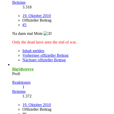
Beiträge
3.318
19. Oktober 2010
Offizieller Beitrag
#5
Na dann mal Moin
Only the dead have seen the end of war.
Inhalt melden
Vorheriger offizieller Beitrag
Nächster offizieller Beitrag
BigSilvereye
Profi
Reaktionen
1
Beiträge
1.372
19. Oktober 2010
Offizieller Beitrag
#6