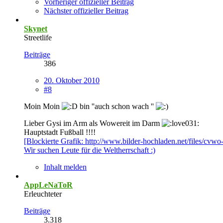
Vorheriger offizieller Beitrag
Nächster offizieller Beitrag
Skynet
Streetlife
Beiträge
386
20. Oktober 2010
#8
Moin Moin
bin ''auch schon wach ''
Lieber Gysi im Arm als Wowereit im Darm
Hauptstadt Fußball !!!!
[Blockierte Grafik: http://www.bilder-hochladen.net/files/cvwo
Wir suchen Leute für die Weltherrschaft :)
Inhalt melden
AppLeNaToR
Erleuchteter
Beiträge
3.318