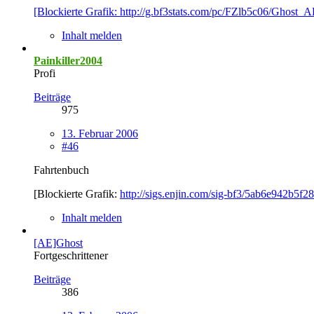
[Blockierte Grafik: http://g.bf3stats.com/pc/FZlb5c06/Ghost_
Inhalt melden
Painkiller2004
Profi
Beiträge
975
13. Februar 2006
#46
Fahrtenbuch
[Blockierte Grafik:
http://sigs.enjin.com/sig-bf3/5ab6e942b5f2
Inhalt melden
[AE]Ghost
Fortgeschrittener
Beiträge
386