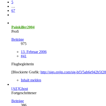
5
…
67
Painkiller2004
Profi
Beiträge
975
13. Februar 2006
#41
Flugbegleiterin
[Blockierte Grafik:
http://sigs.enjin.com/sig-bf3/5ab6e942b5f2
Inhalt melden
[AE]Ghost
Fortgeschrittener
Beiträge
386