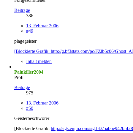
Fortgeschrittener
Beiträge
386
13. Februar 2006
#49
plagegeister
[Blockierte Grafik: http://g.bf3stats.com/pc/FZlb5c06/Ghost_
Inhalt melden
Painkiller2004
Profi
Beiträge
975
13. Februar 2006
#50
Geisterbeschwörer
[Blockierte Grafik:
http://sigs.enjin.com/sig-bf3/5ab6e942b5f2