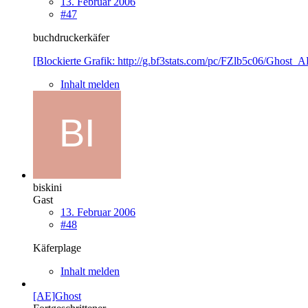
13. Februar 2006
#47
buchdruckerkäfer
[Blockierte Grafik: http://g.bf3stats.com/pc/FZlb5c06/Ghost_
Inhalt melden
biskini
Gast
13. Februar 2006
#48
Käferplage
Inhalt melden
[AE]Ghost