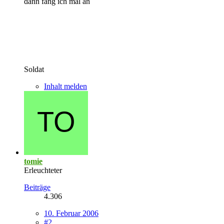
dann fang ich mal an
Soldat
Inhalt melden
tomie
Erleuchteter
Beiträge
4.306
10. Februar 2006
#2