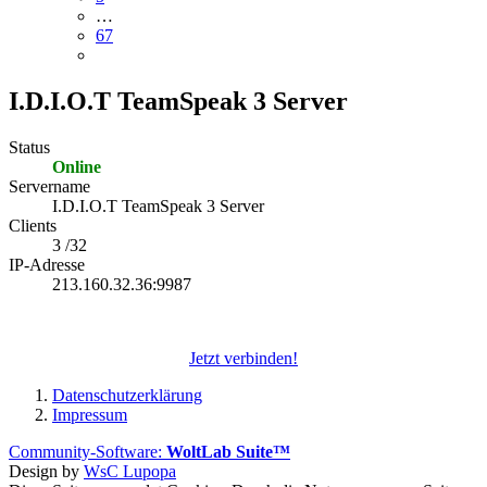
…
67
I.D.I.O.T TeamSpeak 3 Server
Status
Online
Servername
I.D.I.O.T TeamSpeak 3 Server
Clients
3 /32
IP-Adresse
213.160.32.36:9987
Jetzt verbinden!
Datenschutzerklärung
Impressum
Community-Software:
WoltLab Suite™
Design by
WsC Lupopa