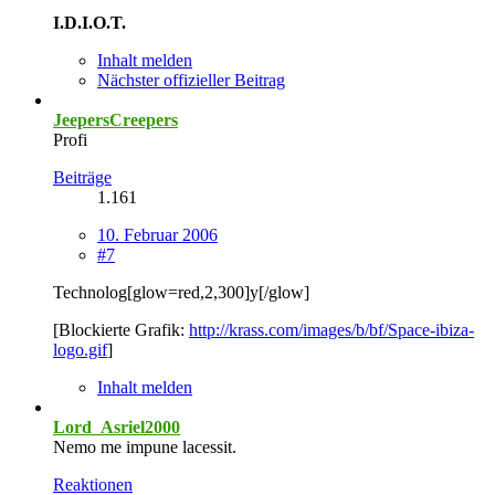
I.D.I.O.T.
Inhalt melden
Nächster offizieller Beitrag
JeepersCreepers
Profi
Beiträge
1.161
10. Februar 2006
#7
Technolog[glow=red,2,300]y[/glow]
[Blockierte Grafik:
http://krass.com/images/b/bf/Space-ibiza-
logo.gif
]
Inhalt melden
Lord_Asriel2000
Nemo me impune lacessit.
Reaktionen