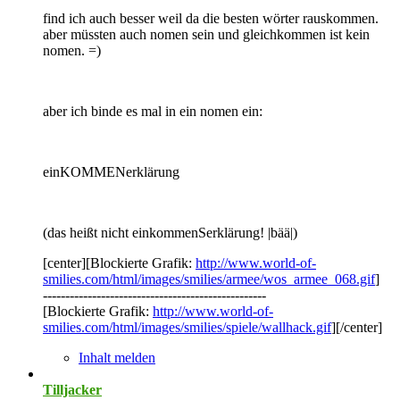
find ich auch besser weil da die besten wörter rauskommen.
aber müssten auch nomen sein und gleichkommen ist kein
nomen. =)
aber ich binde es mal in ein nomen ein:
einKOMMENerklärung
(das heißt nicht einkommenSerklärung! |bää|)
[center][Blockierte Grafik:
http://www.world-of-
smilies.com/html/images/smilies/armee/wos_armee_068.gif
]
--------------------------------------------------
[Blockierte Grafik:
http://www.world-of-
smilies.com/html/images/smilies/spiele/wallhack.gif
][/center]
Inhalt melden
Tilljacker