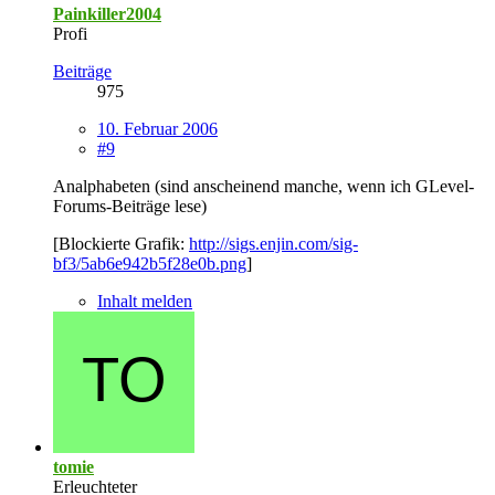
Painkiller2004
Profi
Beiträge
975
10. Februar 2006
#9
Analphabeten (sind anscheinend manche, wenn ich GLevel-
Forums-Beiträge lese)
[Blockierte Grafik:
http://sigs.enjin.com/sig-
bf3/5ab6e942b5f28e0b.png
]
Inhalt melden
tomie
Erleuchteter