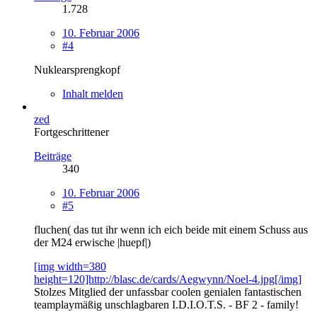
1.728
10. Februar 2006
#4
Nuklearsprengkopf
Inhalt melden
zed
Fortgeschrittener
Beiträge
340
10. Februar 2006
#5
fluchen( das tut ihr wenn ich eich beide mit einem Schuss aus
der M24 erwische |huepf|)
[img width=380
height=120]http://blasc.de/cards/Aegwynn/Noel-4.jpg[/img]
Stolzes Mitglied der unfassbar coolen genialen fantastischen
teamplaymäßig unschlagbaren I.D.I.O.T.S. - BF 2 - family!