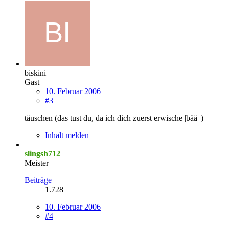
biskini
Gast
10. Februar 2006
#3
täuschen (das tust du, da ich dich zuerst erwische |bää| )
Inhalt melden
slingsh712
Meister
Beiträge
1.728
10. Februar 2006
#4