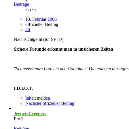
Beiträge
3.576
10. Februar 2006
Offizieller Beitrag
#6
Nachtsichtgerät (für SF ;D)
Sichere Freunde erkennt man in unsicheren Zeiten
"Schmeisst eure Lords in den Container! Die machen nur agres
I.D.I.O.T.
Inhalt melden
Nächster offizieller Beitrag
JeepersCreepers
Profi
Beiträge