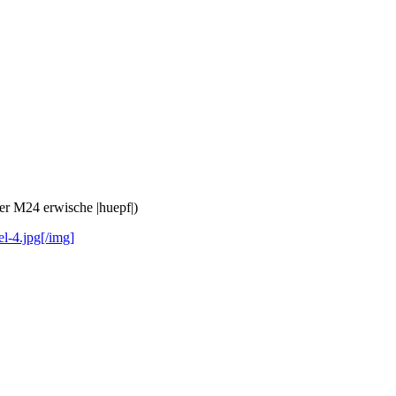
der M24 erwische |huepf|)
l-4.jpg[/img]