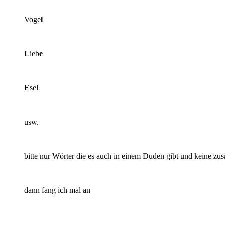
Voge
l
L
ieb
e
E
sel
usw.
bitte nur Wörter die es auch in einem Duden gibt und keine z
dann fang ich mal an