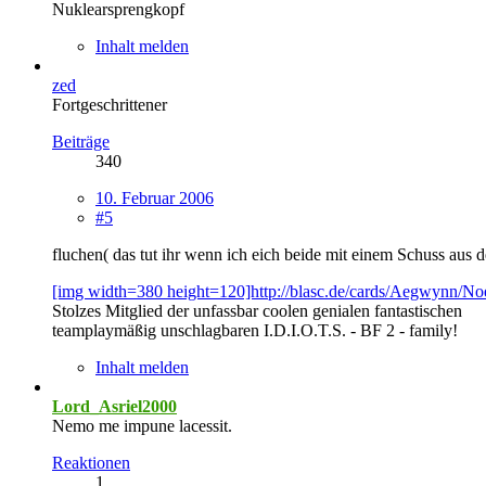
Nuklearsprengkopf
Inhalt melden
zed
Fortgeschrittener
Beiträge
340
10. Februar 2006
#5
fluchen( das tut ihr wenn ich eich beide mit einem Schuss aus 
[img width=380 height=120]http://blasc.de/cards/Aegwynn/Noe
Stolzes Mitglied der unfassbar coolen genialen fantastischen
teamplaymäßig unschlagbaren I.D.I.O.T.S. - BF 2 - family!
Inhalt melden
Lord_Asriel2000
Nemo me impune lacessit.
Reaktionen
1