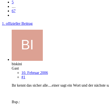
5
…
67
1. offizieller Beitrag
biskini
Gast
10. Februar 2006
#1
Ihr kennt das sicher alle....einer sagt ein Wort und der nächst
Bsp.: