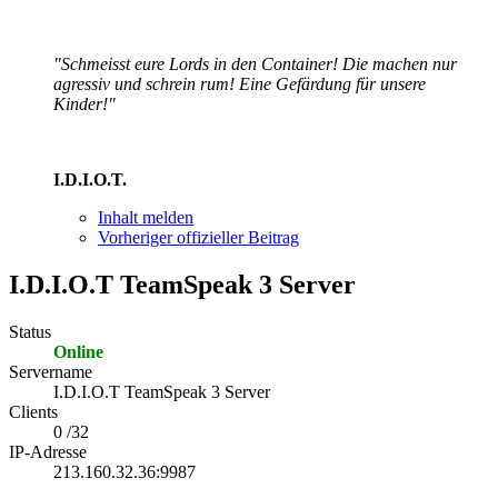
"Schmeisst eure Lords in den Container! Die machen nur
agressiv und schrein rum! Eine Gefärdung für unsere
Kinder!"
I.D.I.O.T.
Inhalt melden
Vorheriger offizieller Beitrag
I.D.I.O.T TeamSpeak 3 Server
Status
Online
Servername
I.D.I.O.T TeamSpeak 3 Server
Clients
0 /32
IP-Adresse
213.160.32.36:9987