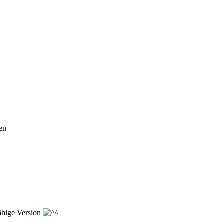
ken
ähige Version