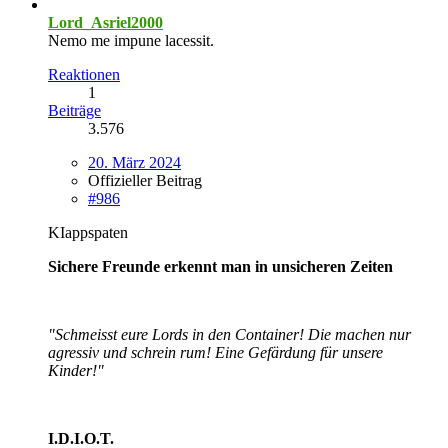
Lord_Asriel2000
Nemo me impune lacessit.
Reaktionen
1
Beiträge
3.576
20. März 2024
Offizieller Beitrag
#986
KIappspaten
Sichere Freunde erkennt man in unsicheren Zeiten
"Schmeisst eure Lords in den Container! Die machen nur
agressiv und schrein rum! Eine Gefärdung für unsere
Kinder!"
I.D.I.O.T.