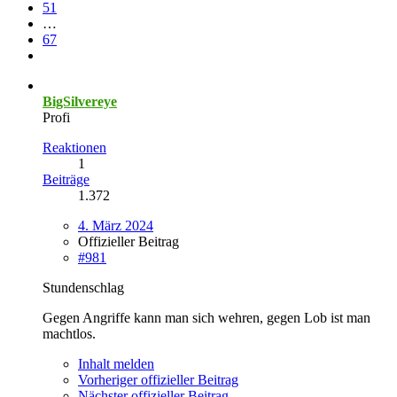
51
…
67
BigSilvereye
Profi
Reaktionen
1
Beiträge
1.372
4. März 2024
Offizieller Beitrag
#981
Stundenschlag
Gegen Angriffe kann man sich wehren, gegen Lob ist man
machtlos.
Inhalt melden
Vorheriger offizieller Beitrag
Nächster offizieller Beitrag