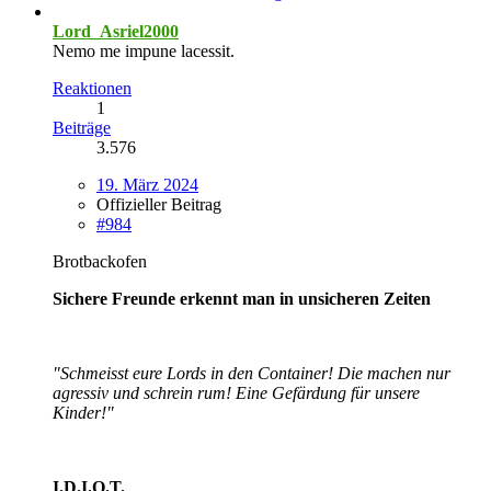
Lord_Asriel2000
Nemo me impune lacessit.
Reaktionen
1
Beiträge
3.576
19. März 2024
Offizieller Beitrag
#984
Brotbackofen
Sichere Freunde erkennt man in unsicheren Zeiten
"Schmeisst eure Lords in den Container! Die machen nur
agressiv und schrein rum! Eine Gefärdung für unsere
Kinder!"
I.D.I.O.T.