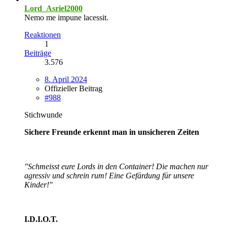
Lord_Asriel2000
Nemo me impune lacessit.
Reaktionen
1
Beiträge
3.576
8. April 2024
Offizieller Beitrag
#988
Stichwunde
Sichere Freunde erkennt man in unsicheren Zeiten
"Schmeisst eure Lords in den Container! Die machen nur
agressiv und schrein rum! Eine Gefärdung für unsere
Kinder!"
I.D.I.O.T.