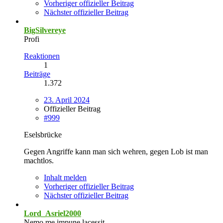
Vorheriger offizieller Beitrag
Nächster offizieller Beitrag
BigSilvereye
Profi
Reaktionen
1
Beiträge
1.372
23. April 2024
Offizieller Beitrag
#999
Eselsbrücke
Gegen Angriffe kann man sich wehren, gegen Lob ist man
machtlos.
Inhalt melden
Vorheriger offizieller Beitrag
Nächster offizieller Beitrag
Lord_Asriel2000
Nemo me impune lacessit.