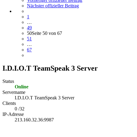
Vorheriger offizieller Beitrag
Nächster offizieller Beitrag
1
…
49
50
Seite 50 von 67
51
…
67
I.D.I.O.T TeamSpeak 3 Server
Status
Online
Servername
I.D.I.O.T TeamSpeak 3 Server
Clients
0 /32
IP-Adresse
213.160.32.36:9987