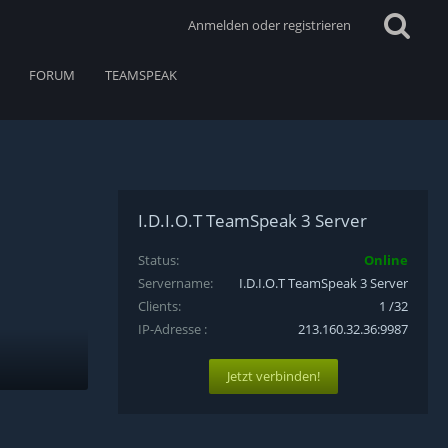
Anmelden oder registrieren
FORUM
TEAMSPEAK
I.D.I.O.T TeamSpeak 3 Server
Status
Online
Servername
I.D.I.O.T TeamSpeak 3 Server
Clients
1 /32
IP-Adresse
213.160.32.36:9987
Jetzt verbinden!