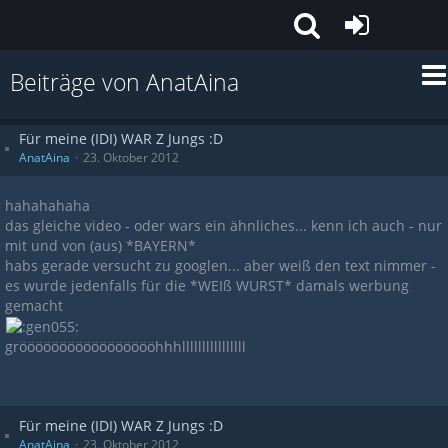
Beiträge von AnatAina
Für meine (IDI) WAR Z Jungs :D
AnatAina
23. Oktober 2012
hahahahaha
das gleiche video - oder wars ein ähnliches... kenn ich auch - nur
mit und von (aus) *BAYERN*
habs gerade versucht zu googlen... aber weiß den text nimmer -
es wurde jedenfalls für die *WEIß WURST* damals werbung
gemacht
gröööööööööööööööööhhhllllllllllllllll
Für meine (IDI) WAR Z Jungs :D
AnatAina
23. Oktober 2012