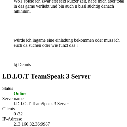
WoT spiele ich zwar erst seid kurzer zeit, habe mich aber total
in das game verliebt und bin auch n bissl süchtig danach
hihihihihi
würde ich ingame eine einladung bekommen oder muss ich
euch da suchen oder wie funzt das ?
lg Dennis
I.D.I.O.T TeamSpeak 3 Server
Status
Online
Servername
I.D.I.O.T TeamSpeak 3 Server
Clients
0 /32
IP-Adresse
213.160.32.36:9987