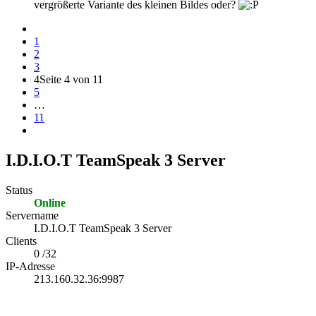
vergrößerte Variante des kleinen Bildes oder?
1
2
3
4
Seite 4 von 11
5
…
11
I.D.I.O.T TeamSpeak 3 Server
Status
Online
Servername
I.D.I.O.T TeamSpeak 3 Server
Clients
0 /32
IP-Adresse
213.160.32.36:9987