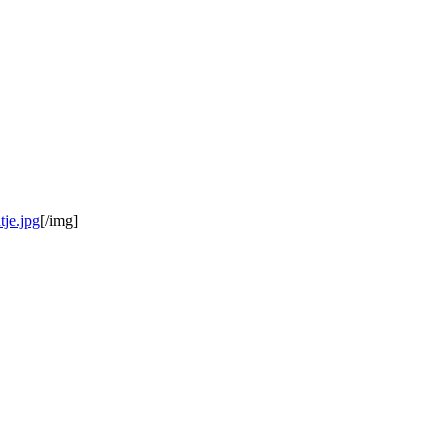
tje.jpg
[/img]