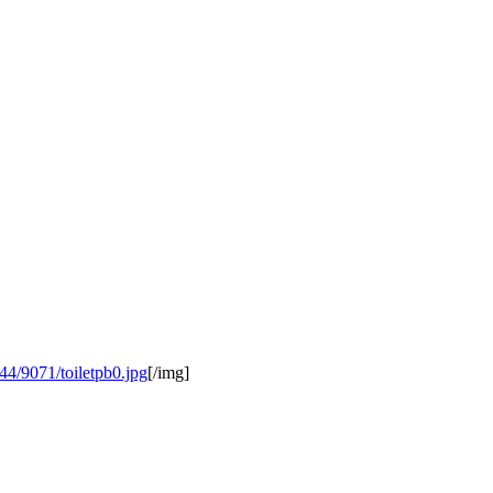
44/9071/toiletpb0.jpg
[/img]