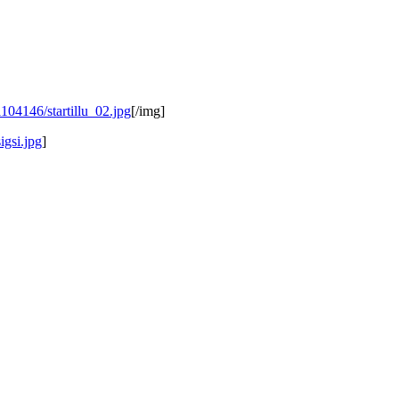
104146/startillu_02.jpg
[/img]
igsi.jpg
]