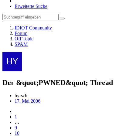
Erweiterte Suche
IDIOT Community
Forum
Off Topic
SPAM
Der &quot;PWNED&quot; Thread
hyrsch
17. Mai 2006
1
…
9
10