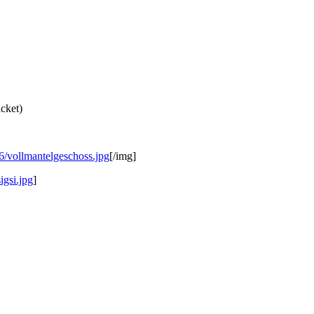
cket)
6/vollmantelgeschoss.jpg
[/img]
igsi.jpg
]