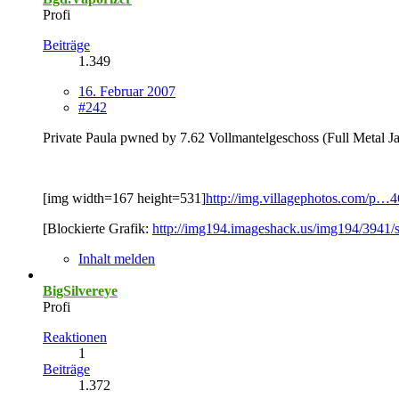
Profi
Beiträge
1.349
16. Februar 2007
#242
Private Paula pwned by 7.62 Vollmantelgeschoss (Full Metal Ja
[img width=167 height=531]
http://img.villagephotos.com/p…4
[Blockierte Grafik:
http://img194.imageshack.us/img194/3941/s
Inhalt melden
BigSilvereye
Profi
Reaktionen
1
Beiträge
1.372