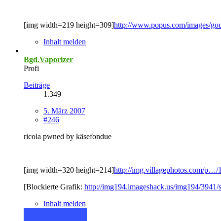
[img width=219 height=309]
http://www.popus.com/images/gou
Inhalt melden
Bgd.Vaporizer
Profi
Beiträge
1.349
5. März 2007
#246
ricola pwned by käsefondue
[img width=320 height=214]
http://img.villagephotos.com/p…
[Blockierte Grafik:
http://img194.imageshack.us/img194/3941/s
Inhalt melden