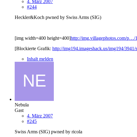
4. März 2007
#244
Heckler&Koch pwned by Swiss Arms (SIG)
[img width=400 height=400]
http://img.villagephotos.com/p…/1
[Blockierte Grafik:
http://img194.imageshack.us/img194/3941/s
Inhalt melden
Nebula
Gast
4. März 2007
#245
Swiss Arms (SIG) pwned by ricola