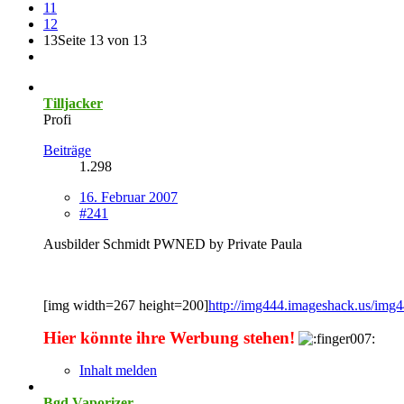
11
12
13
Seite 13 von 13
Tilljacker
Profi
Beiträge
1.298
16. Februar 2007
#241
Ausbilder Schmidt PWNED by Private Paula
[img width=267 height=200]
http://img444.imageshack.us/img4
Hier könnte ihre Werbung stehen!
Inhalt melden
Bgd.Vaporizer