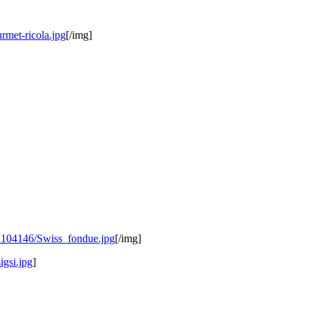
rmet-ricola.jpg
[/img]
/1104146/Swiss_fondue.jpg
[/img]
igsi.jpg
]