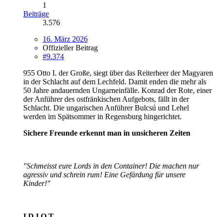
1
Beiträge
3.576
16. März 2026
Offizieller Beitrag
#9.374
955 Otto I. der Große, siegt über das Reiterheer der Magyaren
in der Schlacht auf dem Lechfeld. Damit enden die mehr als
50 Jahre andauernden Ungarneinfälle. Konrad der Rote, einer
der Anführer des ostfränkischen Aufgebots, fällt in der
Schlacht. Die ungarischen Anführer Bulcsú und Lehel
werden im Spätsommer in Regensburg hingerichtet.
Sichere Freunde erkennt man in unsicheren Zeiten
"Schmeisst eure Lords in den Container! Die machen nur
agressiv und schrein rum! Eine Gefärdung für unsere
Kinder!"
I.D.I.O.T.