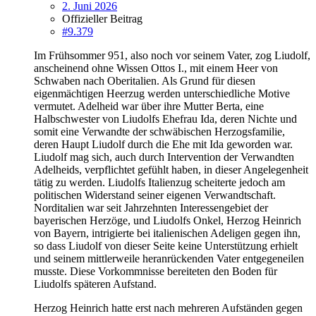
2. Juni 2026
Offizieller Beitrag
#9.379
Im Frühsommer 951, also noch vor seinem Vater, zog Liudolf,
anscheinend ohne Wissen Ottos I., mit einem Heer von
Schwaben nach Oberitalien. Als Grund für diesen
eigenmächtigen Heerzug werden unterschiedliche Motive
vermutet. Adelheid war über ihre Mutter Berta, eine
Halbschwester von Liudolfs Ehefrau Ida, deren Nichte und
somit eine Verwandte der schwäbischen Herzogsfamilie,
deren Haupt Liudolf durch die Ehe mit Ida geworden war.
Liudolf mag sich, auch durch Intervention der Verwandten
Adelheids, verpflichtet gefühlt haben, in dieser Angelegenheit
tätig zu werden. Liudolfs Italienzug scheiterte jedoch am
politischen Widerstand seiner eigenen Verwandtschaft.
Norditalien war seit Jahrzehnten Interessengebiet der
bayerischen Herzöge, und Liudolfs Onkel, Herzog Heinrich
von Bayern, intrigierte bei italienischen Adeligen gegen ihn,
so dass Liudolf von dieser Seite keine Unterstützung erhielt
und seinem mittlerweile heranrückenden Vater entgegeneilen
musste. Diese Vorkommnisse bereiteten den Boden für
Liudolfs späteren Aufstand.
Herzog Heinrich hatte erst nach mehreren Aufständen gegen