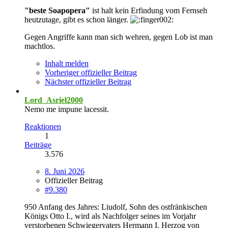
"beste Soapopera"
ist halt kein Erfindung vom Fernseh
heutzutage, gibt es schon länger.
Gegen Angriffe kann man sich wehren, gegen Lob ist man
machtlos.
Inhalt melden
Vorheriger offizieller Beitrag
Nächster offizieller Beitrag
Lord_Asriel2000
Nemo me impune lacessit.
Reaktionen
1
Beiträge
3.576
8. Juni 2026
Offizieller Beitrag
#9.380
950 Anfang des Jahres: Liudolf, Sohn des ostfränkischen
Königs Otto I., wird als Nachfolger seines im Vorjahr
verstorbenen Schwiegervaters Hermann I. Herzog von