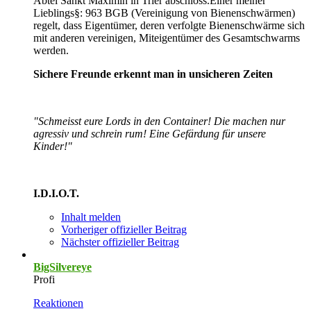
Abtei Sankt Maximin in Trier abschloss.Einer meiner
Lieblings§: 963 BGB (Vereinigung von Bienenschwärmen)
regelt, dass Eigentümer, deren verfolgte Bienenschwärme sich
mit anderen vereinigen, Miteigentümer des Gesamtschwarms
werden.
Sichere Freunde erkennt man in unsicheren Zeiten
"Schmeisst eure Lords in den Container! Die machen nur
agressiv und schrein rum! Eine Gefärdung für unsere
Kinder!"
I.D.I.O.T.
Inhalt melden
Vorheriger offizieller Beitrag
Nächster offizieller Beitrag
BigSilvereye
Profi
Reaktionen