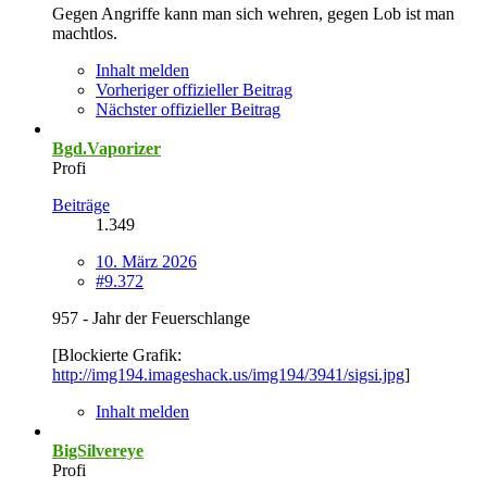
Gegen Angriffe kann man sich wehren, gegen Lob ist man
machtlos.
Inhalt melden
Vorheriger offizieller Beitrag
Nächster offizieller Beitrag
Bgd.Vaporizer
Profi
Beiträge
1.349
10. März 2026
#9.372
957 - Jahr der Feuerschlange
[Blockierte Grafik:
http://img194.imageshack.us/img194/3941/sigsi.jpg
]
Inhalt melden
BigSilvereye
Profi