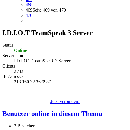
468
469
Seite 469 von 470
470
I.D.I.O.T TeamSpeak 3 Server
Status
Online
Servername
I.D.I.O.T TeamSpeak 3 Server
Clients
2 /32
IP-Adresse
213.160.32.36:9987
Jetzt verbinden!
Benutzer online in diesem Thema
2 Besucher