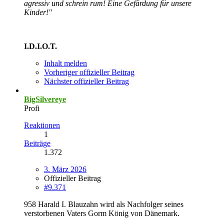
agressiv und schrein rum! Eine Gefärdung für unsere
Kinder!"
I.D.I.O.T.
Inhalt melden
Vorheriger offizieller Beitrag
Nächster offizieller Beitrag
BigSilvereye
Profi
Reaktionen
1
Beiträge
1.372
3. März 2026
Offizieller Beitrag
#9.371
958 Harald I. Blauzahn wird als Nachfolger seines
verstorbenen Vaters Gorm König von Dänemark.