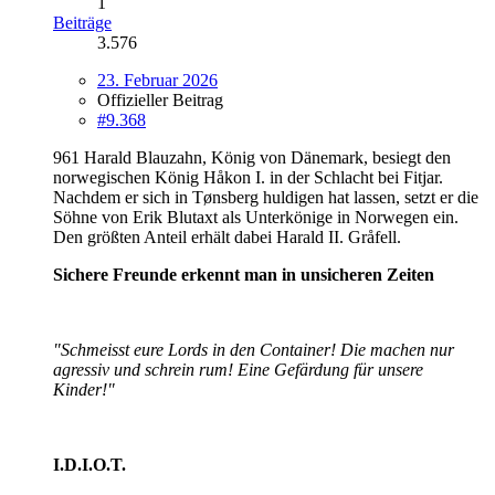
1
Beiträge
3.576
23. Februar 2026
Offizieller Beitrag
#9.368
961 Harald Blauzahn, König von Dänemark, besiegt den
norwegischen König Håkon I. in der Schlacht bei Fitjar.
Nachdem er sich in Tønsberg huldigen hat lassen, setzt er die
Söhne von Erik Blutaxt als Unterkönige in Norwegen ein.
Den größten Anteil erhält dabei Harald II. Gråfell.
Sichere Freunde erkennt man in unsicheren Zeiten
"Schmeisst eure Lords in den Container! Die machen nur
agressiv und schrein rum! Eine Gefärdung für unsere
Kinder!"
I.D.I.O.T.