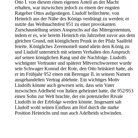
Otto I. von diesem einen eigenen Anteil an der Macht
erhalten, war inzwischen jedoch zu einem der engsten
Ratgeber Ottos aufgestiegen. Liudolf befürchtete, von
Heinrich aus der Nähe des Königs verdrängt zu werden; er
nutzte das Weihnachtsfest 951 zu einer provokanten
Zurschaustellung seines Anspruchs auf das Mitregententum,
indem er es, wie bereits Heinrich ein Jahrzehnt zuvor aus dem
gleichen Grund, mit königlichem Prunk in der Pfalz Saalfeld
feierte. Königliches Zeremoniell stand allein dem König zu
und Liudolf unterstrich mit seinem Verhalten den Anspruch
auf seinen königlichen Rang und die Nachfolge. Liudolfs
wichtigster Vertrauter und späterer Mitverschworener wurde
sein Schwager Konrad der Rote, den Otto brüskiert hatte, als
er im Frühjahr 952 einen mit Berengar II. in seinem Namen
ausgehandelten Vertrag ablehnte. Ein wichtiges Motiv
Liudolfs könnte auch gewesen sein, dass sein Vater
inzwischen Adelheid von Italien geheiratet hatte, die 952/953
einen Sohn zur Welt brachte, der ein potenzieller Rivale
Liudolfs in der Erbfolge werden könnte. Insgesamt sah
Liudolf wohl seinen Einfluss am Hof durch die starke
Position Heinrichs und nun auch Adelheids schwinden.