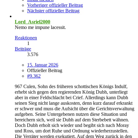
Vorheriger offizieller Beitrag
Nächster offizieller Beitrag
Lord_Asriel2000
Nemo me impune lacessit.
Reaktionen
1
Beiträge
3.576
15. Januar 2026
Offizieller Beitrag
#9.362
967 Culen, Sohn des früheren schottischen Königs Indulf,
erhebt sich gegen den regierenden König Dubh, unterliegt
aber in einer Feldschlacht bei Crief. Allerdings kann Dubh
seinen Sieg nicht lange auskosten, denn kurz darauf erkrankt
er schwer und muss die Aufsicht über die Gerichtsverwaltung
aufgeben. Seine Untergebenen nutzen diese Situation und
bereichern sich, weil sie Dubh auf dem Sterbebett wähnen.
Doch Dubh erholt sich wieder und begibt sich nach Moray
und Ross, um dort Ruhe und Ordnung wiederherzustellen.
Die Verräter werden exekutiert. Auf dem Weg zurück in den