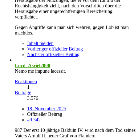
Herausgabe der Nutzungen, die er vor dem Eintritt der
Rechtshängigkeit zieht, nach den Vorschriften über die
Herausgabe einer ungerechtfertigten Bereicherung
verpflichtet.
Gegen Angriffe kann man sich wehren, gegen Lob ist man
machtlos.
Inhalt melden
Vorheriger offizieller Beitrag
Nächster offizieller Beitrag
Lord_Asriel2000
Nemo me impune lacessit.
Reaktionen
1
Beiträge
3.576
18. November 2025
Offizieller Beitrag
#9.342
987 Der erst 10-jährige Balduin IV. wird nach dem Tod seines
Vaters Arnulf II. neuer Graf von Flandern.