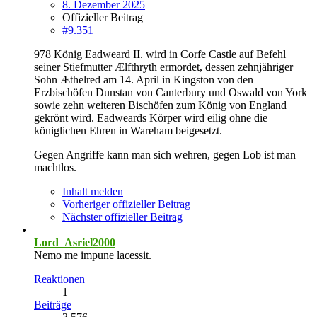
8. Dezember 2025
Offizieller Beitrag
#9.351
978 König Eadweard II. wird in Corfe Castle auf Befehl
seiner Stiefmutter Ælfthryth ermordet, dessen zehnjähriger
Sohn Æthelred am 14. April in Kingston von den
Erzbischöfen Dunstan von Canterbury und Oswald von York
sowie zehn weiteren Bischöfen zum König von England
gekrönt wird. Eadweards Körper wird eilig ohne die
königlichen Ehren in Wareham beigesetzt.
Gegen Angriffe kann man sich wehren, gegen Lob ist man
machtlos.
Inhalt melden
Vorheriger offizieller Beitrag
Nächster offizieller Beitrag
Lord_Asriel2000
Nemo me impune lacessit.
Reaktionen
1
Beiträge