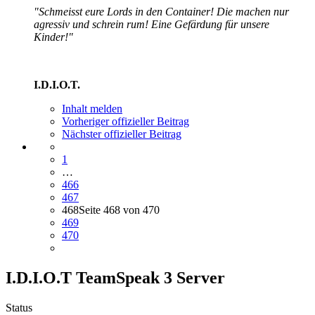
"Schmeisst eure Lords in den Container! Die machen nur
agressiv und schrein rum! Eine Gefärdung für unsere
Kinder!"
I.D.I.O.T.
Inhalt melden
Vorheriger offizieller Beitrag
Nächster offizieller Beitrag
1
…
466
467
468
Seite 468 von 470
469
470
I.D.I.O.T TeamSpeak 3 Server
Status