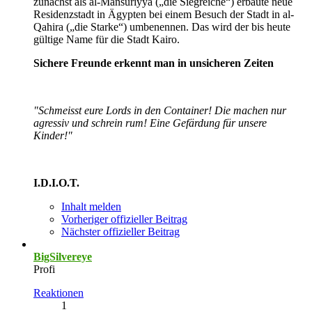
zunächst als al-Mansuriyya („die Siegreiche“) erbaute neue
Residenzstadt in Ägypten bei einem Besuch der Stadt in al-
Qahira („die Starke“) umbenennen. Das wird der bis heute
gültige Name für die Stadt Kairo.
Sichere Freunde erkennt man in unsicheren Zeiten
"Schmeisst eure Lords in den Container! Die machen nur
agressiv und schrein rum! Eine Gefärdung für unsere
Kinder!"
I.D.I.O.T.
Inhalt melden
Vorheriger offizieller Beitrag
Nächster offizieller Beitrag
BigSilvereye
Profi
Reaktionen
1