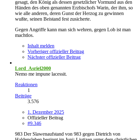
gesagt, den König als dessen gesetzlicher Vormund aus den
Händen des oben genannten Erzbischofs Warin, der ihm, so
wie alle anderen, deren Gunst der Herzog zu gewinnen
wußte, seinen Beistand fest zusicherte.
Gegen Angriffe kann man sich wehren, gegen Lob ist man
machtlos.
Inhalt melden
Vorheriger offizieller Beitrag
Nächster offizieller Beitrag
Lord_Asriel2000
Nemo me impune lacessit.
Reaktionen
1
Beiträge
3.576
1. Dezember 2025
Offizieller Beitrag
#9.346
983 Der Slawenaufstand von 983 gegen Dietrich von
Haldensleben beginnt im Juni: Liutizen unter dem christlichen