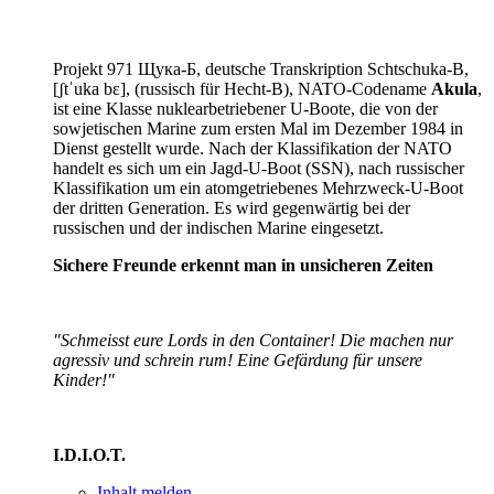
Projekt 971 Щука-Б, deutsche Transkription Schtschuka-B,
[ʃtˈuka bɛ], (russisch für Hecht-B), NATO-Codename
Akula
,
ist eine Klasse nuklearbetriebener U-Boote, die von der
sowjetischen Marine zum ersten Mal im Dezember 1984 in
Dienst gestellt wurde. Nach der Klassifikation der NATO
handelt es sich um ein Jagd-U-Boot (SSN), nach russischer
Klassifikation um ein atomgetriebenes Mehrzweck-U-Boot
der dritten Generation. Es wird gegenwärtig bei der
russischen und der indischen Marine eingesetzt.
Sichere Freunde erkennt man in unsicheren Zeiten
"Schmeisst eure Lords in den Container! Die machen nur
agressiv und schrein rum! Eine Gefärdung für unsere
Kinder!"
I.D.I.O.T.
Inhalt melden