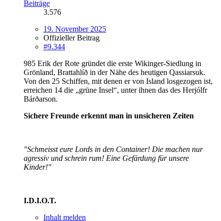
Beiträge
3.576
19. November 2025
Offizieller Beitrag
#9.344
985 Erik der Rote gründet die erste Wikinger-Siedlung in
Grönland, Brattahlíð in der Nähe des heutigen Qassiarsuk.
Von den 25 Schiffen, mit denen er von Island losgezogen ist,
erreichen 14 die „grüne Insel“, unter ihnen das des Herjólfr
Bárðarson.
Sichere Freunde erkennt man in unsicheren Zeiten
"Schmeisst eure Lords in den Container! Die machen nur
agressiv und schrein rum! Eine Gefärdung für unsere
Kinder!"
I.D.I.O.T.
Inhalt melden