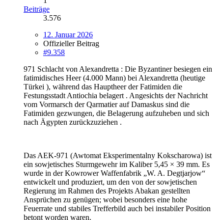
1
Beiträge
3.576
12. Januar 2026
Offizieller Beitrag
#9.358
971 Schlacht von Alexandretta : Die Byzantiner besiegen ein
fatimidisches Heer (4.000 Mann) bei Alexandretta (heutige
Türkei ), während das Hauptheer der Fatimiden die
Festungsstadt Antiochia belagert . Angesichts der Nachricht
vom Vormarsch der Qarmatier auf Damaskus sind die
Fatimiden gezwungen, die Belagerung aufzuheben und sich
nach Ägypten zurückzuziehen .
Das AEK-971 (Awtomat Eksperimentalny Kokscharowa) ist
ein sowjetisches Sturmgewehr im Kaliber 5,45 × 39 mm. Es
wurde in der Kowrower Waffenfabrik „W. A. Degtjarjow“
entwickelt und produziert, um den von der sowjetischen
Regierung im Rahmen des Projekts Abakan gestellten
Ansprüchen zu genügen; wobei besonders eine hohe
Feuerrate und stabiles Trefferbild auch bei instabiler Position
betont worden waren.