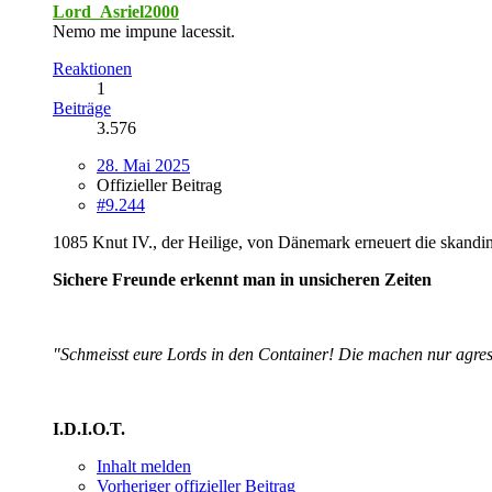
Lord_Asriel2000
Nemo me impune lacessit.
Reaktionen
1
Beiträge
3.576
28. Mai 2025
Offizieller Beitrag
#9.244
1085 Knut IV., der Heilige, von Dänemark erneuert die skand
Sichere Freunde erkennt man in unsicheren Zeiten
"Schmeisst eure Lords in den Container! Die machen nur agres
I.D.I.O.T.
Inhalt melden
Vorheriger offizieller Beitrag