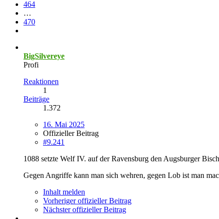
464
…
470
BigSilvereye
Profi
Reaktionen
1
Beiträge
1.372
16. Mai 2025
Offizieller Beitrag
#9.241
1088 setzte Welf IV. auf der Ravensburg den Augsburger Bisch
Gegen Angriffe kann man sich wehren, gegen Lob ist man mac
Inhalt melden
Vorheriger offizieller Beitrag
Nächster offizieller Beitrag