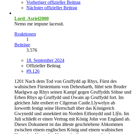
Vorheriger offizieller Beitrag
Nächster offizieller Beitrag
Lord_Asriel2000
Nemo me impune lacessit.
Reaktionen
1
Beiträge
3.576
18. September 2024
Offizieller Beitrag
#9.126
1201 Nach dem Tod von Gruffydd ap Rhys, Fürst des
walisischen Fürstentums von Deheubarth, führt sein Bruder
Maelgwn ap Rhys seinen Kampf gegen Gruffydds Söhne und
Erben Rhys ap Gruffydd und Owain ap Gruffydd fort. Im
gleichen Jahr erobert er Cilgerran Castle.Llywelyn ab
Iorwerth festigt seine Herrschaft über das Königreich
Gwynedd und annektiert im Norden Eifionydd und Llŷn. Im
Juli schließt er einen Vertrag mit König John von England ab.
Dieses Dokument ist das älteste geschriebene Abkommen
zwischen einem englischen König und einem walisischen