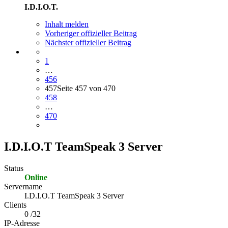
I.D.I.O.T.
Inhalt melden
Vorheriger offizieller Beitrag
Nächster offizieller Beitrag
1
…
456
457
Seite 457 von 470
458
…
470
I.D.I.O.T TeamSpeak 3 Server
Status
Online
Servername
I.D.I.O.T TeamSpeak 3 Server
Clients
0 /32
IP-Adresse