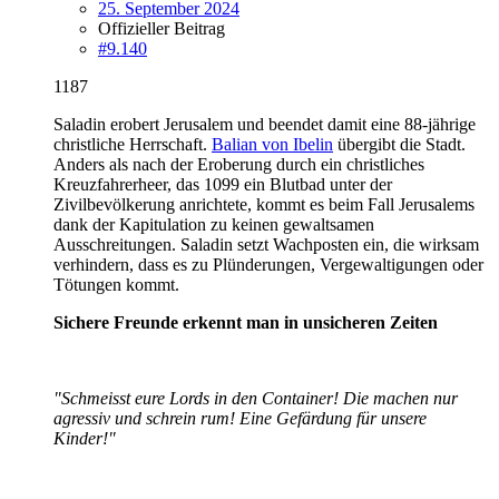
25. September 2024
Offizieller Beitrag
#9.140
1187
Saladin erobert Jerusalem und beendet damit eine 88-jährige
christliche Herrschaft.
Balian von Ibelin
übergibt die Stadt.
Anders als nach der Eroberung durch ein christliches
Kreuzfahrerheer, das 1099 ein Blutbad unter der
Zivilbevölkerung anrichtete, kommt es beim Fall Jerusalems
dank der Kapitulation zu keinen gewaltsamen
Ausschreitungen. Saladin setzt Wachposten ein, die wirksam
verhindern, dass es zu Plünderungen, Vergewaltigungen oder
Tötungen kommt.
Sichere Freunde erkennt man in unsicheren Zeiten
"Schmeisst eure Lords in den Container! Die machen nur
agressiv und schrein rum! Eine Gefärdung für unsere
Kinder!"