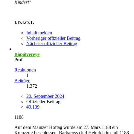
Kinder!"
I.D.I.O.T.
Inhalt melden
Vorheriger offizieller Beitrag
Nächster offizieller Beitrag
BigSilvereye
Profi
Reaktionen
1
Beiträge
1.372
20. September 2024
Offizieller Beitrag
#9.139
1188
Auf dem Mainzer Hoftag wurde am 27. März 1188 ein
Kreuzzug beschlossen. Barbarossa lud Heinrich im Juli 1188