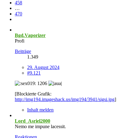
458
…
470
Bgd.Vaporizer
Profi
Beiträge
1.349
29. August 2024
#9.121
1206
[Blockierte Grafik:
http://img194.imageshack.us/img194/3941/sigsi.jpg
]
Inhalt melden
Lord_Asriel2000
Nemo me impune lacessit.
Reaktionen