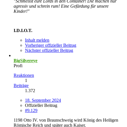
"Schmeisst eure Lords in den Container! Die machen nur
agressiv und schrein rum! Eine Gefärdung für unsere
Kinder!"
I.D.I.O.T.
Inhalt melden
Vorheriger offizieller Beitrag
Nächster offizieller Beitrag
BigSilvereye
Profi
Reaktionen
1
Beiträge
1.372
18. September 2024
Offizieller Beitrag
#9.129
1198 Otto IV. von Braunschweig wird König des Heiligen
Römische Reich und später auch Kaiser.