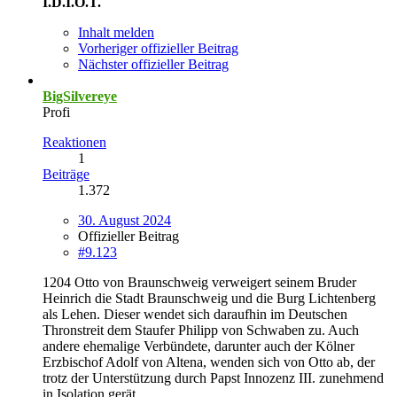
I.D.I.O.T.
Inhalt melden
Vorheriger offizieller Beitrag
Nächster offizieller Beitrag
BigSilvereye
Profi
Reaktionen
1
Beiträge
1.372
30. August 2024
Offizieller Beitrag
#9.123
1204 Otto von Braunschweig verweigert seinem Bruder
Heinrich die Stadt Braunschweig und die Burg Lichtenberg
als Lehen. Dieser wendet sich daraufhin im Deutschen
Thronstreit dem Staufer Philipp von Schwaben zu. Auch
andere ehemalige Verbündete, darunter auch der Kölner
Erzbischof Adolf von Altena, wenden sich von Otto ab, der
trotz der Unterstützung durch Papst Innozenz III. zunehmend
in Isolation gerät.