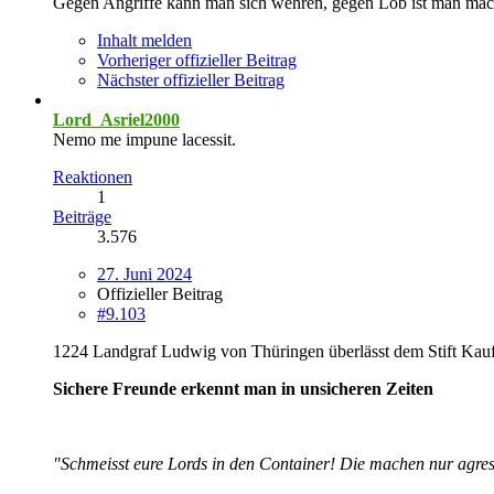
Gegen Angriffe kann man sich wehren, gegen Lob ist man mac
Inhalt melden
Vorheriger offizieller Beitrag
Nächster offizieller Beitrag
Lord_Asriel2000
Nemo me impune lacessit.
Reaktionen
1
Beiträge
3.576
27. Juni 2024
Offizieller Beitrag
#9.103
1224 Landgraf Ludwig von Thüringen überlässt dem Stift Kau
Sichere Freunde erkennt man in unsicheren Zeiten
"Schmeisst eure Lords in den Container! Die machen nur agres