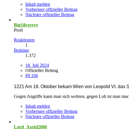
Inhalt melden
Vorheriger offizieller Beitrag
Nächster offizieller Beitrag
BigSilvereye
Profi
Reaktionen
1
Beiträge
1.372
18. Juli 2024
Offizieller Beitrag
#9.106
1221 Am 18. Oktober bekam Wien von Leopold VI. das St
Gegen Angriffe kann man sich wehren, gegen Lob ist man mac
Inhalt melden
Vorheriger offizieller Beitrag
Nächster offizieller Beitrag
Lord_Asriel2000