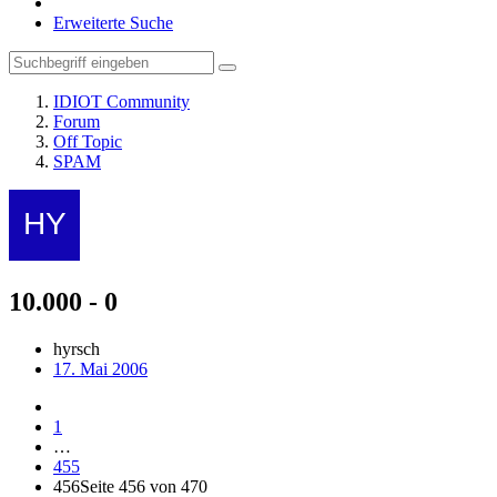
Erweiterte Suche
IDIOT Community
Forum
Off Topic
SPAM
10.000 - 0
hyrsch
17. Mai 2006
1
…
455
456
Seite 456 von 470