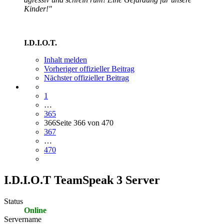
Kinder!"
I.D.I.O.T.
Inhalt melden
Vorheriger offizieller Beitrag
Nächster offizieller Beitrag
1
…
365
366
Seite 366 von 470
367
…
470
I.D.I.O.T TeamSpeak 3 Server
Status
Online
Servername