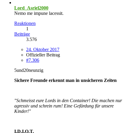
Lord_Asriel2000
Nemo me impune lacessit.
Reaktionen
1
Beiträge
3.576
24. Oktober 2017
Offizieller Beitrag
#7.306
5und20neunzig
Sichere Freunde erkennt man in unsicheren Zeiten
"Schmeisst eure Lords in den Container! Die machen nur
agressiv und schrein rum! Eine Gefärdung für unsere
Kinder!"
I.D.I.O.T.