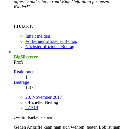
agressiv und schrein rum! Eine Gefärdung für unsere
Kinder!"
I.D.I.O.T.
Inhalt melden
Vorheriger offizieller Beitrag
Nächster offizieller Beitrag
BigSilvereye
Profi
Reaktionen
1
Beiträge
1.372
20. November 2017
Offizieller Beitrag
#7.319
zwofünfsiebensieben
Gegen Angriffe kann man sich wehren, gegen Lob ist man