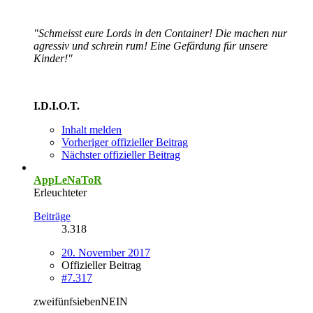
"Schmeisst eure Lords in den Container! Die machen nur
agressiv und schrein rum! Eine Gefärdung für unsere
Kinder!"
I.D.I.O.T.
Inhalt melden
Vorheriger offizieller Beitrag
Nächster offizieller Beitrag
AppLeNaToR
Erleuchteter
Beiträge
3.318
20. November 2017
Offizieller Beitrag
#7.317
zweifünfsiebenNEIN