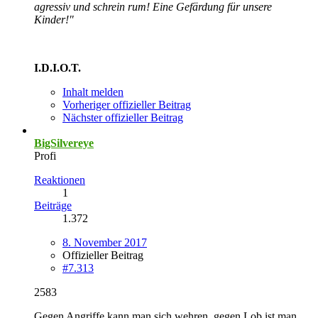
agressiv und schrein rum! Eine Gefärdung für unsere
Kinder!"
I.D.I.O.T.
Inhalt melden
Vorheriger offizieller Beitrag
Nächster offizieller Beitrag
BigSilvereye
Profi
Reaktionen
1
Beiträge
1.372
8. November 2017
Offizieller Beitrag
#7.313
2583
Gegen Angriffe kann man sich wehren, gegen Lob ist man