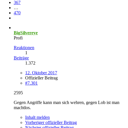
367
…
470
BigSilvereye
Profi
Reaktionen
1
Beiträge
1.372
12. Oktober 2017
Offizieller Beitrag
#7.301
2595
Gegen Angriffe kann man sich wehren, gegen Lob ist man
machtlos.
Inhalt melden
Vorheriger offizieller Beitrag
Nächster offizieller Beitrag