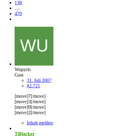
138
…
470
Wupyris
Gast
31. Juli 2007
#2.721
[move]7[/move]
[move]3[/move]
[move]9[/move]
[move]2[/move]
Inhalt melden
Tilljacker