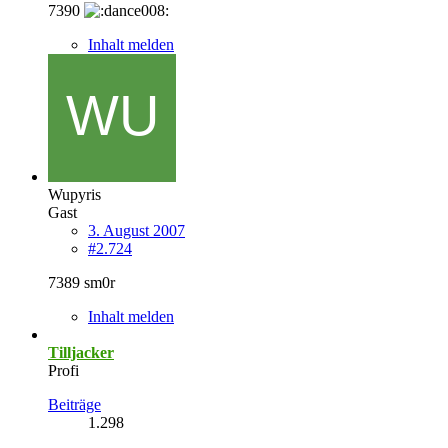
7390
Inhalt melden
Wupyris
Gast
3. August 2007
#2.724
7389 sm0r
Inhalt melden
Tilljacker
Profi
Beiträge
1.298