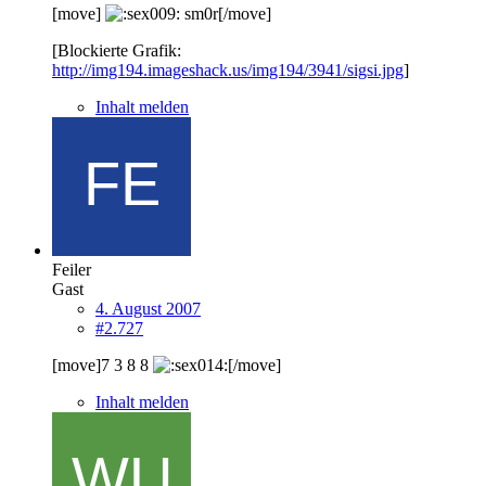
[move]
sm0r[/move]
[Blockierte Grafik:
http://img194.imageshack.us/img194/3941/sigsi.jpg
]
Inhalt melden
Feiler
Gast
4. August 2007
#2.727
[move]7 3 8 8
[/move]
Inhalt melden