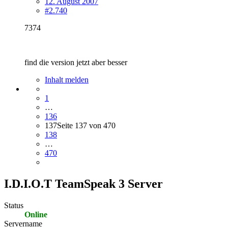
12. August 2007
#2.740
7374
find die version jetzt aber besser
Inhalt melden
1
…
136
137
Seite 137 von 470
138
…
470
I.D.I.O.T TeamSpeak 3 Server
Status
Online
Servername