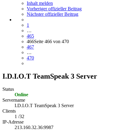
Inhalt melden
Vorheriger offizieller Beitrag
Nächster offizieller Beitrag
1
…
465
466
Seite 466 von 470
467
…
470
I.D.I.O.T TeamSpeak 3 Server
Status
Online
Servername
I.D.I.O.T TeamSpeak 3 Server
Clients
1 /32
IP-Adresse
213.160.32.36:9987