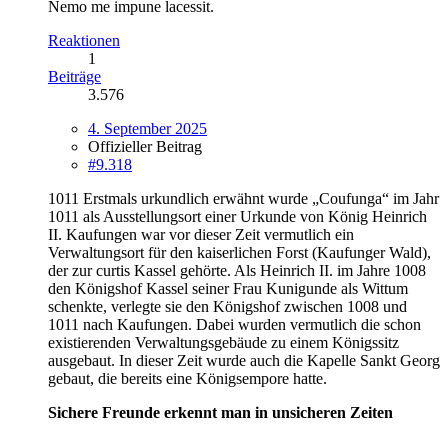
Nemo me impune lacessit.
Reaktionen
1
Beiträge
3.576
4. September 2025
Offizieller Beitrag
#9.318
1011 Erstmals urkundlich erwähnt wurde „Coufunga“ im Jahr
1011 als Ausstellungsort einer Urkunde von König Heinrich
II. Kaufungen war vor dieser Zeit vermutlich ein
Verwaltungsort für den kaiserlichen Forst (Kaufunger Wald),
der zur curtis Kassel gehörte. Als Heinrich II. im Jahre 1008
den Königshof Kassel seiner Frau Kunigunde als Wittum
schenkte, verlegte sie den Königshof zwischen 1008 und
1011 nach Kaufungen. Dabei wurden vermutlich die schon
existierenden Verwaltungsgebäude zu einem Königssitz
ausgebaut. In dieser Zeit wurde auch die Kapelle Sankt Georg
gebaut, die bereits eine Königsempore hatte.
Sichere Freunde erkennt man in unsicheren Zeiten