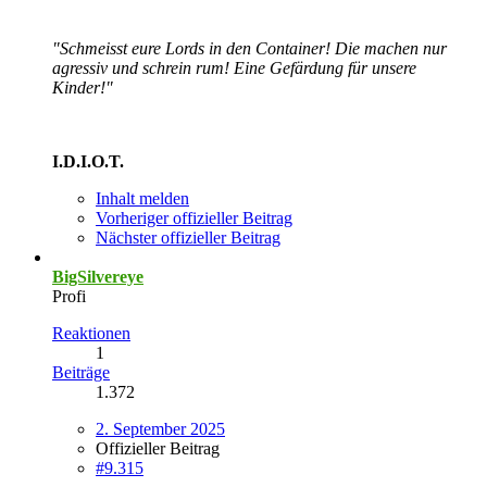
"Schmeisst eure Lords in den Container! Die machen nur
agressiv und schrein rum! Eine Gefärdung für unsere
Kinder!"
I.D.I.O.T.
Inhalt melden
Vorheriger offizieller Beitrag
Nächster offizieller Beitrag
BigSilvereye
Profi
Reaktionen
1
Beiträge
1.372
2. September 2025
Offizieller Beitrag
#9.315