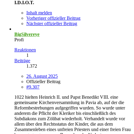
I.D.I.O.T.
Inhalt melden
Vorheriger offizieller Beitrag
Nächster offizieller Beitrag
BigSilvereye
Profi
Reaktionen
1
Beiträge
1.372
26. August 2025
Offizieller Beitrag
#9.307
1022 hielten Heinrich II. und Papst Benedikt VIII. eine
gemeinsame Kirchenversammlung in Pavia ab, auf der die
Reformbestrebungen aufgegriffen wurden. So wurde unter
anderem die Pflicht der Kleriker bis einschließlich des
Subdiakons zum Zölibat wiederholt. Verhandelt wurde vor
allem über den Rechtsstatus der Kinder, die aus dem
Zusammenleben eines unfreien Priesters und einer freien Frau