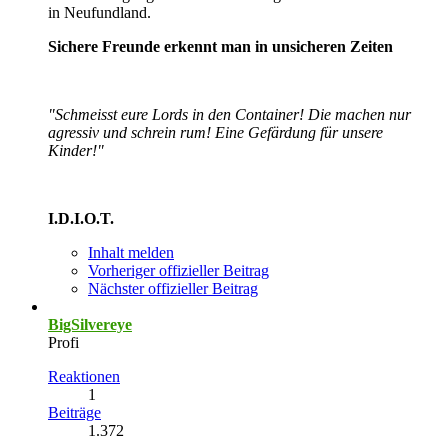
in Neufundland.
Sichere Freunde erkennt man in unsicheren Zeiten
"Schmeisst eure Lords in den Container! Die machen nur
agressiv und schrein rum! Eine Gefärdung für unsere
Kinder!"
I.D.I.O.T.
Inhalt melden
Vorheriger offizieller Beitrag
Nächster offizieller Beitrag
BigSilvereye
Profi
Reaktionen
1
Beiträge
1.372