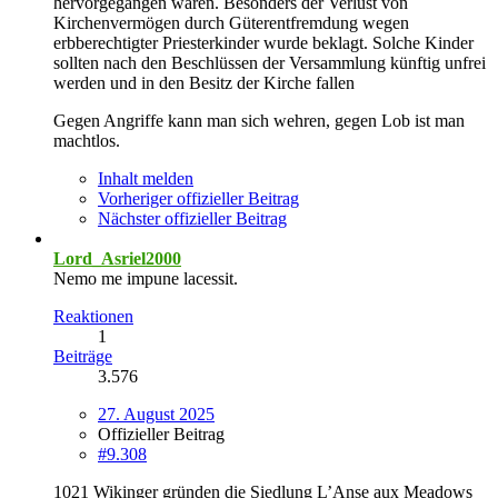
hervorgegangen waren. Besonders der Verlust von
Kirchenvermögen durch Güterentfremdung wegen
erbberechtigter Priesterkinder wurde beklagt. Solche Kinder
sollten nach den Beschlüssen der Versammlung künftig unfrei
werden und in den Besitz der Kirche fallen
Gegen Angriffe kann man sich wehren, gegen Lob ist man
machtlos.
Inhalt melden
Vorheriger offizieller Beitrag
Nächster offizieller Beitrag
Lord_Asriel2000
Nemo me impune lacessit.
Reaktionen
1
Beiträge
3.576
27. August 2025
Offizieller Beitrag
#9.308
1021 Wikinger gründen die Siedlung L’Anse aux Meadows