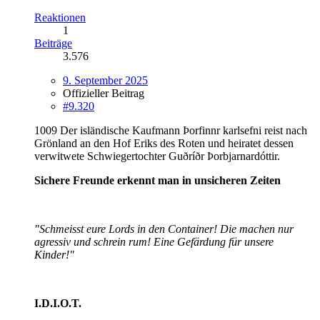
Reaktionen
1
Beiträge
3.576
9. September 2025
Offizieller Beitrag
#9.320
1009 Der isländische Kaufmann Þorfinnr karlsefni reist nach
Grönland an den Hof Eriks des Roten und heiratet dessen
verwitwete Schwiegertochter Guðríðr Þorbjarnardóttir.
Sichere Freunde erkennt man in unsicheren Zeiten
"Schmeisst eure Lords in den Container! Die machen nur
agressiv und schrein rum! Eine Gefärdung für unsere
Kinder!"
I.D.I.O.T.