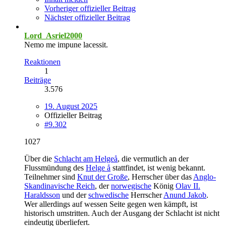
Vorheriger offizieller Beitrag
Nächster offizieller Beitrag
Lord_Asriel2000
Nemo me impune lacessit.
Reaktionen
1
Beiträge
3.576
19. August 2025
Offizieller Beitrag
#9.302
1027
Über die
Schlacht am Helgeå
, die vermutlich an der
Flussmündung des
Helge å
stattfindet, ist wenig bekannt.
Teilnehmer sind
Knut der Große
, Herrscher über das
Anglo-
Skandinavische Reich
, der
norwegische
König
Olav II.
Haraldsson
und der
schwedische
Herrscher
Anund Jakob
.
Wer allerdings auf wessen Seite gegen wen kämpft, ist
historisch umstritten. Auch der Ausgang der Schlacht ist nicht
eindeutig überliefert.