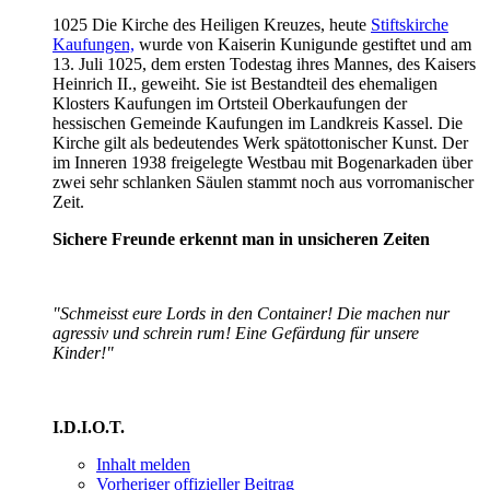
1025 Die Kirche des Heiligen Kreuzes, heute
Stiftskirche
Kaufungen,
wurde von Kaiserin Kunigunde gestiftet und am
13. Juli 1025, dem ersten Todestag ihres Mannes, des Kaisers
Heinrich II., geweiht. Sie ist Bestandteil des ehemaligen
Klosters Kaufungen im Ortsteil Oberkaufungen der
hessischen Gemeinde Kaufungen im Landkreis Kassel. Die
Kirche gilt als bedeutendes Werk spätottonischer Kunst. Der
im Inneren 1938 freigelegte Westbau mit Bogenarkaden über
zwei sehr schlanken Säulen stammt noch aus vorromanischer
Zeit.
Sichere Freunde erkennt man in unsicheren Zeiten
"Schmeisst eure Lords in den Container! Die machen nur
agressiv und schrein rum! Eine Gefärdung für unsere
Kinder!"
I.D.I.O.T.
Inhalt melden
Vorheriger offizieller Beitrag