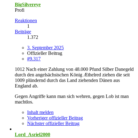
BigSilvereye
Profi
Reaktionen
1
Beiträge
1.372
3. September 2025
Offizieller Beitrag
#9.317
1012 Nach einer Zahlung von 48.000 Pfund Silber Danegeld
durch den angelsächsischen König Æthelred ziehen die seit
1009 plündernd durch das Land ziehenden Dänen aus
England ab.
Gegen Angriffe kann man sich wehren, gegen Lob ist man
machtlos.
Inhalt melden
Vorheriger offizieller Beitrag
Nächster offizieller Beitrag
Lord_Asriel2000