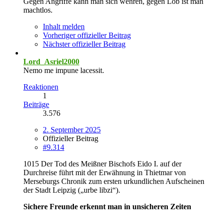
Gegen Angriffe kann man sich wehren, gegen Lob ist man
machtlos.
Inhalt melden
Vorheriger offizieller Beitrag
Nächster offizieller Beitrag
Lord_Asriel2000
Nemo me impune lacessit.
Reaktionen
1
Beiträge
3.576
2. September 2025
Offizieller Beitrag
#9.314
1015 Der Tod des Meißner Bischofs Eido I. auf der
Durchreise führt mit der Erwähnung in Thietmar von
Merseburgs Chronik zum ersten urkundlichen Aufscheinen
der Stadt Leipzig („urbe libzi“).
Sichere Freunde erkennt man in unsicheren Zeiten