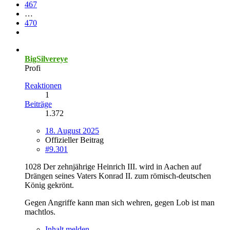
467
…
470
BigSilvereye
Profi
Reaktionen
1
Beiträge
1.372
18. August 2025
Offizieller Beitrag
#9.301
1028 Der zehnjährige Heinrich III. wird in Aachen auf
Drängen seines Vaters Konrad II. zum römisch-deutschen
König gekrönt.
Gegen Angriffe kann man sich wehren, gegen Lob ist man
machtlos.
Inhalt melden