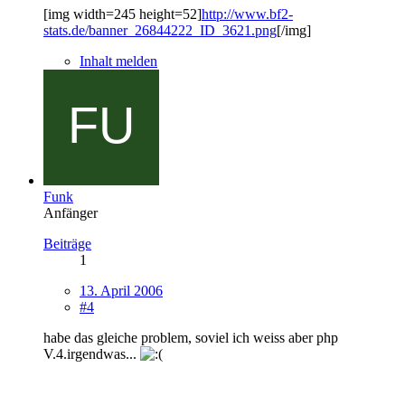
[img width=245 height=52]
http://www.bf2-
stats.de/banner_26844222_ID_3621.png
[/img]
Inhalt melden
Funk
Anfänger
Beiträge
1
13. April 2006
#4
habe das gleiche problem, soviel ich weiss aber php
V.4.irgendwas...