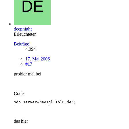
deepnight
Erleuchteter
Beiträge
4.094
17. Mai 2006
#17
probier mal bei
Code
$db_server="mysql.1blu.de";
das hier