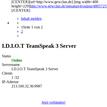
[CENTER][url=http://www.gewclan.de] [img width=400
height=229]
http://www.gewclan.de/signature4/output/480572
[/CENTER]
Inhalt melden
1
Seite 1 von 2
2
I.D.I.O.T TeamSpeak 3 Server
Status
Online
Servername
I.D.I.O.T TeamSpeak 3 Server
Clients
1 /32
IP-Adresse
213.160.32.36:9987
Jetzt verbinden!