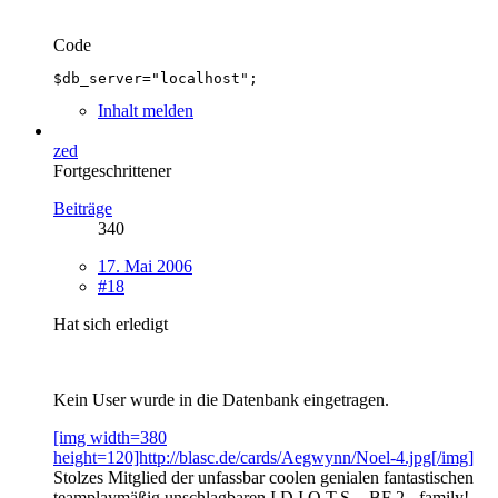
Code
$db_server="localhost";
Inhalt melden
zed
Fortgeschrittener
Beiträge
340
17. Mai 2006
#18
Hat sich erledigt
Kein User wurde in die Datenbank eingetragen.
[img width=380
height=120]http://blasc.de/cards/Aegwynn/Noel-4.jpg[/img]
Stolzes Mitglied der unfassbar coolen genialen fantastischen
teamplaymäßig unschlagbaren I.D.I.O.T.S. - BF 2 - family!