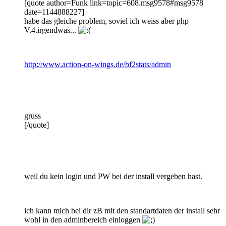
[quote author=Funk link=topic=608.msg9578#msg9578
date=1144888227]
habe das gleiche problem, soviel ich weiss aber php
V.4.irgendwas...
http://www.action-on-wings.de/bf2stats/admin
gruss
[/quote]
weil du kein login und PW bei der install vergeben hast.
ich kann mich bei dir zB mit den standartdaten der install sehr
wohl in den adminbereich einloggen