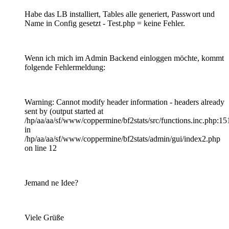
Habe das LB installiert, Tables alle generiert, Passwort und
Name in Config gesetzt - Test.php = keine Fehler.
Wenn ich mich im Admin Backend einloggen möchte, kommt
folgende Fehlermeldung:
Warning: Cannot modify header information - headers already
sent by (output started at
/hp/aa/aa/sf/www/coppermine/bf2stats/src/functions.inc.php:15
in
/hp/aa/aa/sf/www/coppermine/bf2stats/admin/gui/index2.php
on line 12
Jemand ne Idee?
Viele Grüße