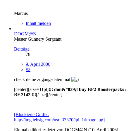
Marcus
Inhalt melden
DOGM@N
Master Gunnery Sergeant
Beiträge
78
9. April 2006
#2
check deine zugangsdaten mal
[center][size=11pt]
!!! don&#039;t buy BF2 Boosterpacks /
BF 2142 !!!
[/size][/center]
[Blockierte Grafik:
http://img.tehsig.com/usr_33370/tpl_1/image.jpg]
Einmal editiert, zuletzt von DOGM@N (
10. April 2006
)