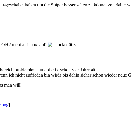
sgeschaltet haben um die Sniper besser sehen zu könne, von daher war es
 COH2 nicht auf max läuft
ereich problemlos... und die ist schon vier Jahre alt...
wenn ich nicht zufrieden bin wirds bis dahin sicher schon wieder neue G
as man will!
r.png
]