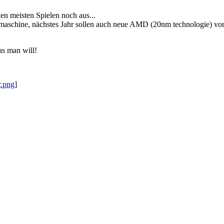
n meisten Spielen noch aus...
maschine, nächstes Jahr sollen auch neue AMD (20nm technologie) v
as man will!
r.png
]