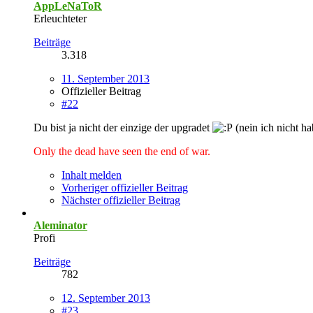
AppLeNaToR
Erleuchteter
Beiträge
3.318
11. September 2013
Offizieller Beitrag
#22
Du bist ja nicht der einzige der upgradet
(nein ich nicht h
Only the dead have seen the end of war.
Inhalt melden
Vorheriger offizieller Beitrag
Nächster offizieller Beitrag
Aleminator
Profi
Beiträge
782
12. September 2013
#23