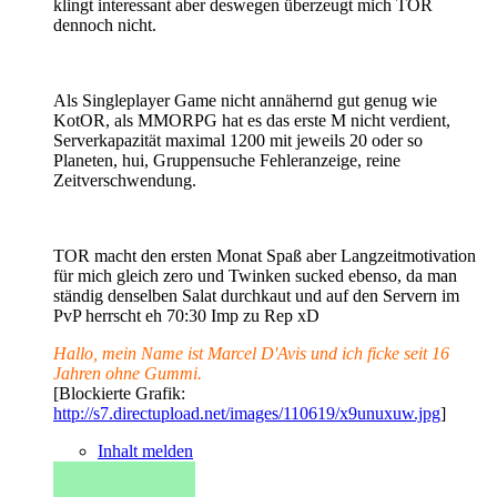
klingt interessant aber deswegen überzeugt mich TOR
dennoch nicht.
Als Singleplayer Game nicht annähernd gut genug wie
KotOR, als MMORPG hat es das erste M nicht verdient,
Serverkapazität maximal 1200 mit jeweils 20 oder so
Planeten, hui, Gruppensuche Fehleranzeige, reine
Zeitverschwendung.
TOR macht den ersten Monat Spaß aber Langzeitmotivation
für mich gleich zero und Twinken sucked ebenso, da man
ständig denselben Salat durchkaut und auf den Servern im
PvP herrscht eh 70:30 Imp zu Rep xD
Hallo, mein Name ist Marcel D'Avis und ich ficke seit 16
Jahren ohne Gummi.
[Blockierte Grafik:
http://s7.directupload.net/images/110619/x9unuxuw.jpg
]
Inhalt melden