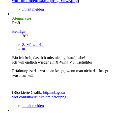
wot.com/ub/eu/1/8/major_gazlowe.png
]
Inhalt melden
Aleminator
Profi
Beiträge
782
8. März 2012
#6
Bin ich froh, dass ich mirs nicht gekauft habe!
Ich will endlich wieder ein X-Wing VS. Tiefighter
Erfahrung ist das was man kriegt, wenn man nicht das kriegt
was man will!
[Blockierte Grafik:
http://ub.gosu-
wot.com/ub/eu/1/4/aleminator.png
]
Inhalt melden