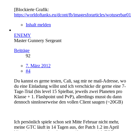
[Blockierte Grafik:
https://worldoftanks.eu/dcont/fb/imagesforarticles/wotuserbar0
Inhalt melden
ENEMY
Master Gunnery Sergeant
Beiträge
92
7. März 2012
#4
Du kannst es gerne testen, Cali, sag mir ne mail-Adresse, wo
du eine Einladung willst und ich verschicke dir gerne eine 7-
Tage-Trial (bis level 15 Spielbar, jeweils zwei Planeten pro
Klasse + 1. Flashpoint und PvP), allerdings musst du dann
dennoch sinnloserweise den vollen Client saugen (~20GB)
Ich persönlich spiele schon seit Mitte Februar nicht mehr,
meine GTC läuft in 14 Tagen aus, der Patch 1.2 im April