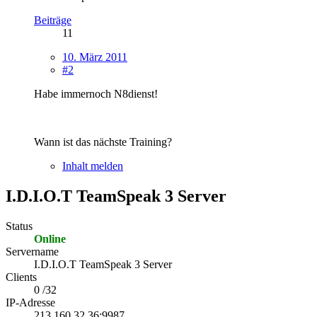
Beiträge
11
10. März 2011
#2
Habe immernoch N8dienst!
Wann ist das nächste Training?
Inhalt melden
I.D.I.O.T TeamSpeak 3 Server
Status
Online
Servername
I.D.I.O.T TeamSpeak 3 Server
Clients
0 /32
IP-Adresse
213.160.32.36:9987