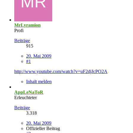
MrLyramion
Profi
Beiträge
915
20. Mai 2009
#1
http://www.youtube.com/watch?v=uF2djJcPO2A
Inhalt melden
AppLeNaToR
Erleuchteter
Beiträge
3.318
20. Mai 2009
Offizieller Beitrag