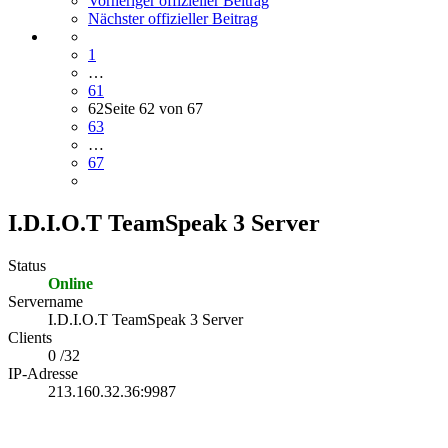
Vorheriger offizieller Beitrag
Nächster offizieller Beitrag
1
…
61
62
Seite 62 von 67
63
…
67
I.D.I.O.T TeamSpeak 3 Server
Status
Online
Servername
I.D.I.O.T TeamSpeak 3 Server
Clients
0 /32
IP-Adresse
213.160.32.36:9987