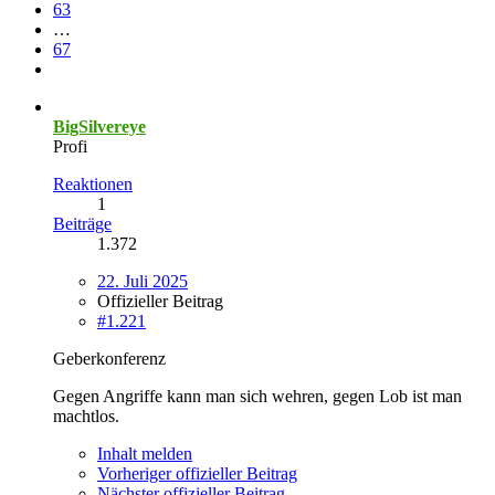
63
…
67
BigSilvereye
Profi
Reaktionen
1
Beiträge
1.372
22. Juli 2025
Offizieller Beitrag
#1.221
Geberkonferenz
Gegen Angriffe kann man sich wehren, gegen Lob ist man
machtlos.
Inhalt melden
Vorheriger offizieller Beitrag
Nächster offizieller Beitrag