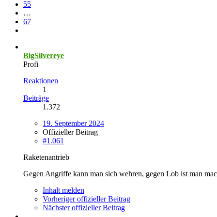
55
…
67
BigSilvereye
Profi
Reaktionen
1
Beiträge
1.372
19. September 2024
Offizieller Beitrag
#1.061
Raketenantrieb
Gegen Angriffe kann man sich wehren, gegen Lob ist man mac
Inhalt melden
Vorheriger offizieller Beitrag
Nächster offizieller Beitrag