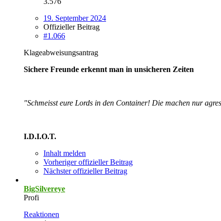
3.576
19. September 2024
Offizieller Beitrag
#1.066
Klageabweisungsantrag
Sichere Freunde erkennt man in unsicheren Zeiten
"Schmeisst eure Lords in den Container! Die machen nur agres
I.D.I.O.T.
Inhalt melden
Vorheriger offizieller Beitrag
Nächster offizieller Beitrag
BigSilvereye
Profi
Reaktionen