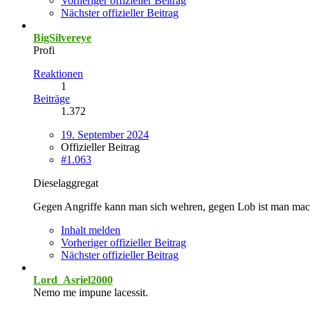
Vorheriger offizieller Beitrag
Nächster offizieller Beitrag
BigSilvereye
Profi
Reaktionen
1
Beiträge
1.372
19. September 2024
Offizieller Beitrag
#1.063
Dieselaggregat
Gegen Angriffe kann man sich wehren, gegen Lob ist man mac
Inhalt melden
Vorheriger offizieller Beitrag
Nächster offizieller Beitrag
Lord_Asriel2000
Nemo me impune lacessit.