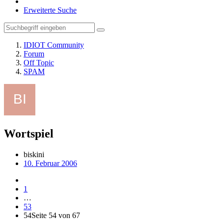
Erweiterte Suche
IDIOT Community
Forum
Off Topic
SPAM
Wortspiel
biskini
10. Februar 2006
1
…
53
54
Seite 54 von 67