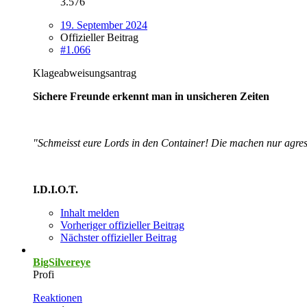
3.576
19. September 2024
Offizieller Beitrag
#1.066
Klageabweisungsantrag
Sichere Freunde erkennt man in unsicheren Zeiten
"Schmeisst eure Lords in den Container! Die machen nur agres
I.D.I.O.T.
Inhalt melden
Vorheriger offizieller Beitrag
Nächster offizieller Beitrag
BigSilvereye
Profi
Reaktionen