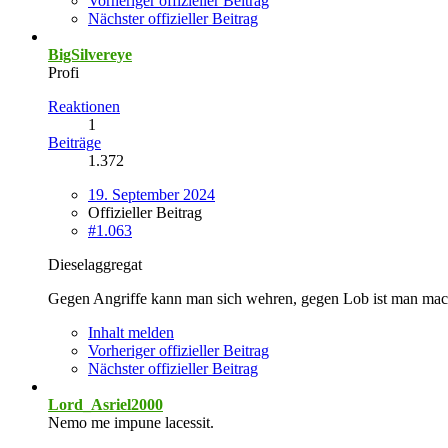
Vorheriger offizieller Beitrag
Nächster offizieller Beitrag
BigSilvereye
Profi
Reaktionen
1
Beiträge
1.372
19. September 2024
Offizieller Beitrag
#1.063
Dieselaggregat
Gegen Angriffe kann man sich wehren, gegen Lob ist man mac
Inhalt melden
Vorheriger offizieller Beitrag
Nächster offizieller Beitrag
Lord_Asriel2000
Nemo me impune lacessit.