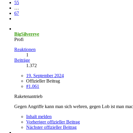
55
…
67
BigSilvereye
Profi
Reaktionen
1
Beiträge
1.372
19. September 2024
Offizieller Beitrag
#1.061
Raketenantrieb
Gegen Angriffe kann man sich wehren, gegen Lob ist man mac
Inhalt melden
Vorheriger offizieller Beitrag
Nächster offizieller Beitrag