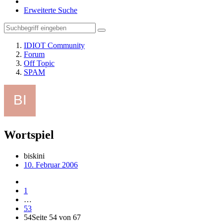
Erweiterte Suche
IDIOT Community
Forum
Off Topic
SPAM
Wortspiel
biskini
10. Februar 2006
1
…
53
54
Seite 54 von 67