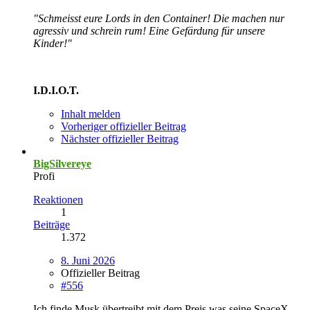
"Schmeisst eure Lords in den Container! Die machen nur
agressiv und schrein rum! Eine Gefärdung für unsere
Kinder!"
I.D.I.O.T.
Inhalt melden
Vorheriger offizieller Beitrag
Nächster offizieller Beitrag
BigSilvereye
Profi
Reaktionen
1
Beiträge
1.372
8. Juni 2026
Offizieller Beitrag
#556
Ich finde Musk übertreibt mit dem Preis was seine SpaceX