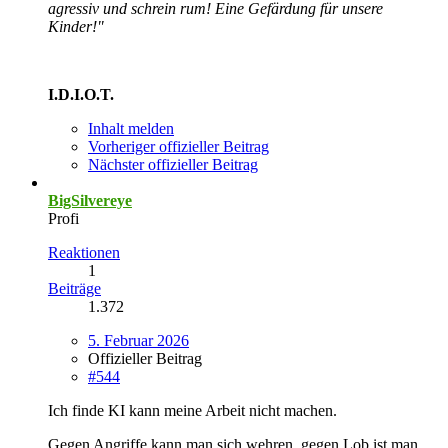
agressiv und schrein rum! Eine Gefärdung für unsere
Kinder!"
I.D.I.O.T.
Inhalt melden
Vorheriger offizieller Beitrag
Nächster offizieller Beitrag
BigSilvereye
Profi
Reaktionen
1
Beiträge
1.372
5. Februar 2026
Offizieller Beitrag
#544
Ich finde KI kann meine Arbeit nicht machen.
Gegen Angriffe kann man sich wehren, gegen Lob ist man