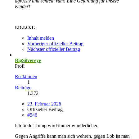
agressiv und schrein rum! Eine Gefärdung für unsere
Kinder!"
I.D.I.O.T.
Inhalt melden
Vorheriger offizieller Beitrag
Nächster offizieller Beitrag
BigSilvereye
Profi
Reaktionen
1
Beiträge
1.372
23. Februar 2026
Offizieller Beitrag
#546
Ich finde Trump wird immer wunderlicher.
Gegen Angriffe kann man sich wehren, gegen Lob ist man