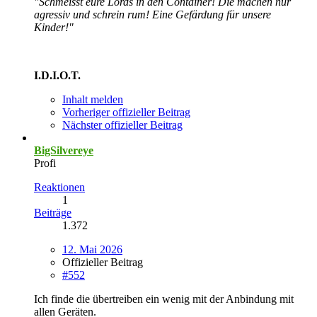
"Schmeisst eure Lords in den Container! Die machen nur
agressiv und schrein rum! Eine Gefärdung für unsere
Kinder!"
I.D.I.O.T.
Inhalt melden
Vorheriger offizieller Beitrag
Nächster offizieller Beitrag
BigSilvereye
Profi
Reaktionen
1
Beiträge
1.372
12. Mai 2026
Offizieller Beitrag
#552
Ich finde die übertreiben ein wenig mit der Anbindung mit
allen Geräten.