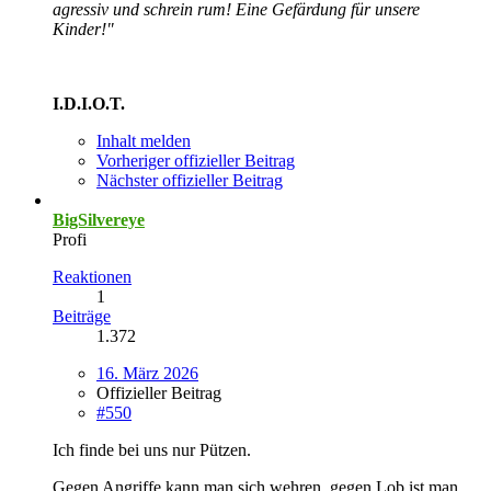
agressiv und schrein rum! Eine Gefärdung für unsere
Kinder!"
I.D.I.O.T.
Inhalt melden
Vorheriger offizieller Beitrag
Nächster offizieller Beitrag
BigSilvereye
Profi
Reaktionen
1
Beiträge
1.372
16. März 2026
Offizieller Beitrag
#550
Ich finde bei uns nur Pützen.
Gegen Angriffe kann man sich wehren, gegen Lob ist man