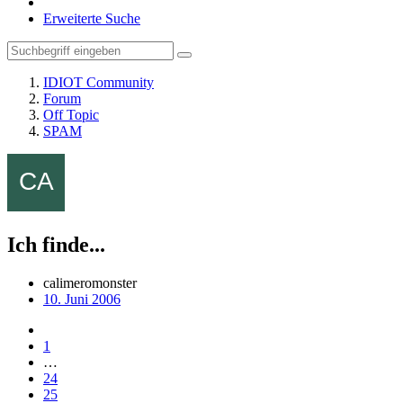
Erweiterte Suche
IDIOT Community
Forum
Off Topic
SPAM
Ich finde...
calimeromonster
10. Juni 2006
1
…
24
25