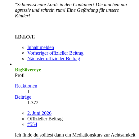
"Schmeisst eure Lords in den Container! Die machen nur
agressiv und schrein rum! Eine Gefärdung für unsere
Kinder!"
I.D.I.O.T.
Inhalt melden
Vorheriger offizieller Beitrag
Nächster offizieller Beitrag
BigSilvereye
Profi
Reaktionen
1
Beiträge
1.372
2. Juni 2026
Offizieller Beitrag
#554
Ich finde du solltest dann ein Mediationskurs zur Achtsamkeit