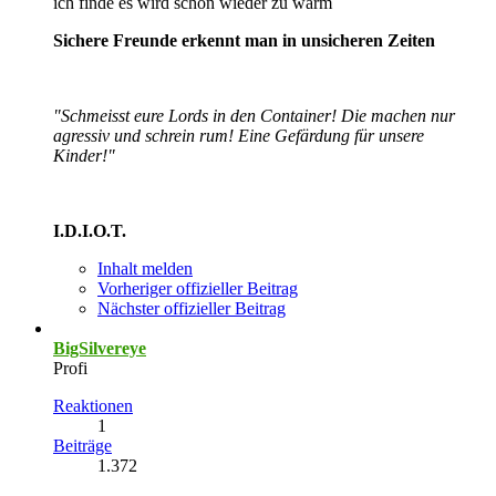
ich finde es wird schon wieder zu warm
Sichere Freunde erkennt man in unsicheren Zeiten
"Schmeisst eure Lords in den Container! Die machen nur
agressiv und schrein rum! Eine Gefärdung für unsere
Kinder!"
I.D.I.O.T.
Inhalt melden
Vorheriger offizieller Beitrag
Nächster offizieller Beitrag
BigSilvereye
Profi
Reaktionen
1
Beiträge
1.372