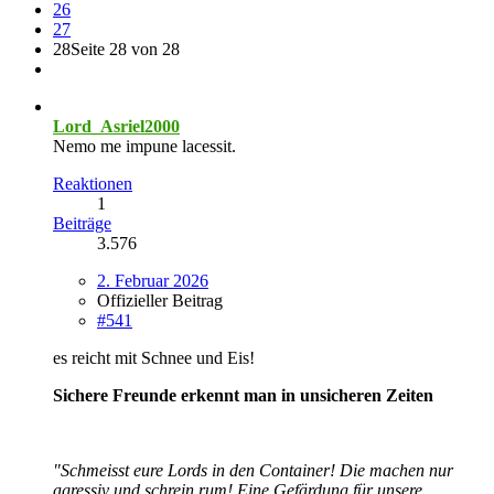
26
27
28
Seite 28 von 28
Lord_Asriel2000
Nemo me impune lacessit.
Reaktionen
1
Beiträge
3.576
2. Februar 2026
Offizieller Beitrag
#541
es reicht mit Schnee und Eis!
Sichere Freunde erkennt man in unsicheren Zeiten
"Schmeisst eure Lords in den Container! Die machen nur
agressiv und schrein rum! Eine Gefärdung für unsere