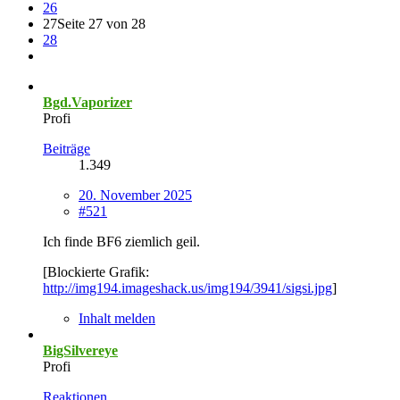
26
27
Seite 27 von 28
28
Bgd.Vaporizer
Profi
Beiträge
1.349
20. November 2025
#521
Ich finde BF6 ziemlich geil.
[Blockierte Grafik:
http://img194.imageshack.us/img194/3941/sigsi.jpg
]
Inhalt melden
BigSilvereye
Profi
Reaktionen