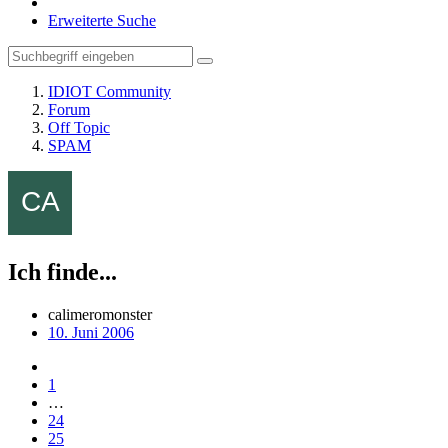
Erweiterte Suche
IDIOT Community
Forum
Off Topic
SPAM
Ich finde...
calimeromonster
10. Juni 2006
1
…
24
25