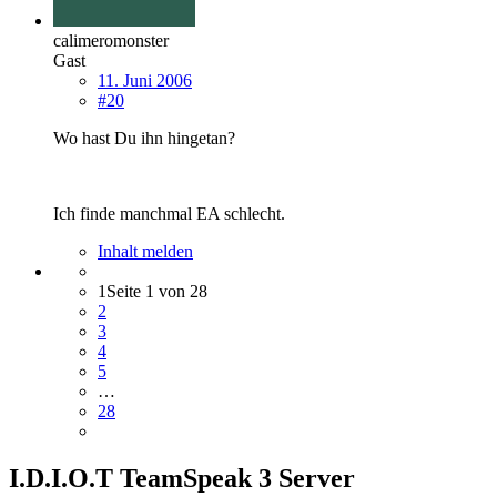
calimeromonster
Gast
11. Juni 2006
#20
Wo hast Du ihn hingetan?
Ich finde manchmal EA schlecht.
Inhalt melden
1
Seite 1 von 28
2
3
4
5
…
28
I.D.I.O.T TeamSpeak 3 Server