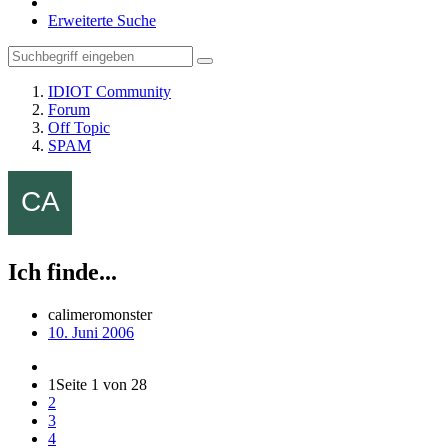
Erweiterte Suche
IDIOT Community
Forum
Off Topic
SPAM
Ich finde...
calimeromonster
10. Juni 2006
1
Seite 1 von 28
2
3
4