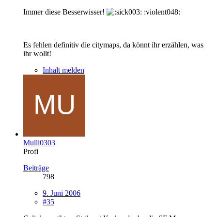
Immer diese Besserwisser!
:violent048:
Es fehlen definitiv die citymaps, da könnt ihr erzählen, was
ihr wollt!
Inhalt melden
Mulli0303
Profi
Beiträge
798
9. Juni 2006
#35