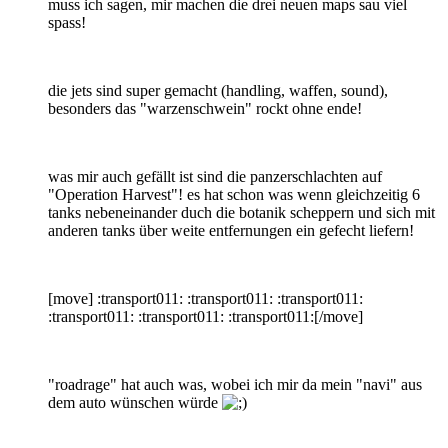
muss ich sagen, mir machen die drei neuen maps sau viel
spass!
die jets sind super gemacht (handling, waffen, sound),
besonders das "warzenschwein" rockt ohne ende!
was mir auch gefällt ist sind die panzerschlachten auf
"Operation Harvest"! es hat schon was wenn gleichzeitig 6
tanks nebeneinander duch die botanik scheppern und sich mit
anderen tanks über weite entfernungen ein gefecht liefern!
[move] :transport011: :transport011: :transport011:
:transport011: :transport011: :transport011:[/move]
"roadrage" hat auch was, wobei ich mir da mein "navi" aus
dem auto wünschen würde