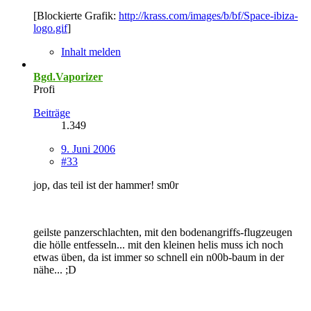
[Blockierte Grafik:
http://krass.com/images/b/bf/Space-ibiza-
logo.gif
]
Inhalt melden
Bgd.Vaporizer
Profi
Beiträge
1.349
9. Juni 2006
#33
jop, das teil ist der hammer! sm0r
geilste panzerschlachten, mit den bodenangriffs-flugzeugen
die hölle entfesseln... mit den kleinen helis muss ich noch
etwas üben, da ist immer so schnell ein n00b-baum in der
nähe... ;D