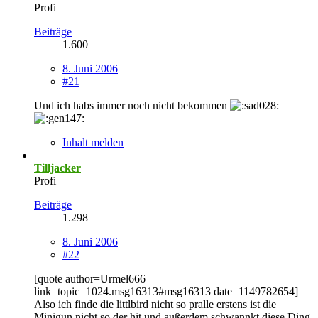
Profi
Beiträge
1.600
8. Juni 2006
#21
Und ich habs immer noch nicht bekommen
Inhalt melden
Tilljacker
Profi
Beiträge
1.298
8. Juni 2006
#22
[quote author=Urmel666
link=topic=1024.msg16313#msg16313 date=1149782654]
Also ich finde die littlbird nicht so pralle erstens ist die
Minigun nicht so der hit und außerdem schwannkt diese Ding