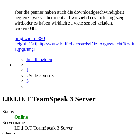
aber die penner haben auch die downloadgeschwindigkeit
begrenzt,,weiss aber nicht auf wieviel da es nicht angezeigt
wird.oder es haben wirklich zu viele seppel geladen.
:violent048:
[img width=380
height=120]http://www.buffed.de/cards/Die_Arguswacht/Rodi
1.jpg[/img]
Inhalt melden
1
2
Seite 2 von 3
3
I.D.I.O.T TeamSpeak 3 Server
Status
Online
Servername
I.D.I.O.T TeamSpeak 3 Server
Clients