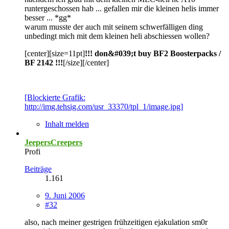
runtergeschossen hab ... gefallen mir die kleinen helis immer
besser ... *gg*
warum musste der auch mit seinem schwerfälligen ding
unbedingt mich mit dem kleinen heli abschiessen wollen?
[center][size=11pt]
!!! don&#039;t buy BF2 Boosterpacks /
BF 2142 !!!
[/size][/center]
[Blockierte Grafik:
http://img.tehsig.com/usr_33370/tpl_1/image.jpg]
Inhalt melden
JeepersCreepers
Profi
Beiträge
1.161
9. Juni 2006
#32
also, nach meiner gestrigen frühzeitigen ejakulation sm0r