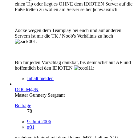
einen Tip oder liegt es OHNE dem IDIOTEN Server auf die
Füße tretten zu wollen am Server selber |ichwarsnich|
Zocke wegen dem Teamplay bei euch und auf anderen
Servern ist mir die TK / Noob's Verhältnis zu hoch
Bin für jeden Vorschlag dankbar, bis demnächst auf AF und
hoffentlich bei den IDIOTEN
Inhalt melden
DOGM@N
Master Gunnery Sergeant
Beiträge
78
9. Juni 2006
#31
nachdem ich grad mit dem kleinen MEC-heli ne A10