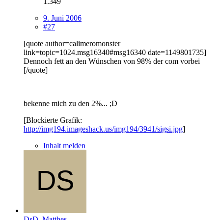
1.349
9. Juni 2006
#27
[quote author=calimeromonster
link=topic=1024.msg16340#msg16340 date=1149801735]
Dennoch fett an den Wünschen von 98% der com vorbei
[/quote]
bekenne mich zu den 2%... ;D
[Blockierte Grafik:
http://img194.imageshack.us/img194/3941/sigsi.jpg
]
Inhalt melden
DsD_Matthes