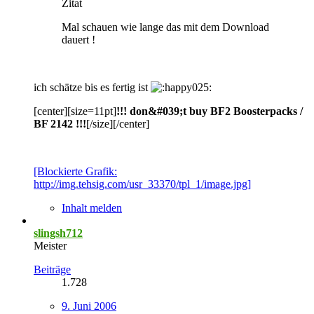
Zitat
Mal schauen wie lange das mit dem Download
dauert !
ich schätze bis es fertig ist
[center][size=11pt]
!!! don&#039;t buy BF2 Boosterpacks /
BF 2142 !!!
[/size][/center]
[Blockierte Grafik:
http://img.tehsig.com/usr_33370/tpl_1/image.jpg]
Inhalt melden
slingsh712
Meister
Beiträge
1.728
9. Juni 2006