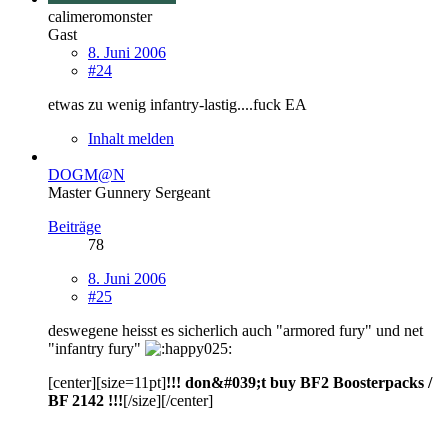
calimeromonster
Gast
8. Juni 2006
#24
etwas zu wenig infantry-lastig....fuck EA
Inhalt melden
DOGM@N
Master Gunnery Sergeant
Beiträge
78
8. Juni 2006
#25
deswegene heisst es sicherlich auch "armored fury" und net
"infantry fury"
[center][size=11pt]
!!! don&#039;t buy BF2 Boosterpacks /
BF 2142 !!!
[/size][/center]