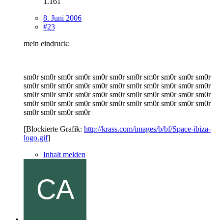
1.161
8. Juni 2006
#23
mein eindruck:
sm0r sm0r sm0r sm0r sm0r sm0r sm0r sm0r sm0r sm0r sm0r
sm0r sm0r sm0r sm0r sm0r sm0r sm0r sm0r sm0r sm0r sm0r
sm0r sm0r sm0r sm0r sm0r sm0r sm0r sm0r sm0r sm0r sm0r
sm0r sm0r sm0r sm0r sm0r sm0r sm0r sm0r sm0r sm0r sm0r
sm0r sm0r sm0r sm0r
[Blockierte Grafik:
http://krass.com/images/b/bf/Space-ibiza-
logo.gif
]
Inhalt melden