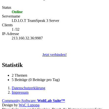
Status
Online
Servername
I.D.I.O.T TeamSpeak 3 Server
Clients
1 /32
IP-Adresse
213.160.32.36:9987
Jetzt verbinden!
Statistik
2 Themen
5 Beiträge (0 Beiträge pro Tag)
Datenschutzerklärung
Impressum
Community-Software:
WoltLab Suite™
Design by
WsC Lupopa